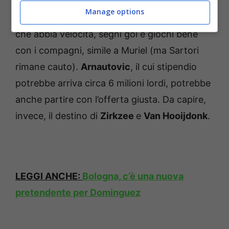
Manage options
In attacco, Thiago Motta cerca una punta
che abbia velocità, segni gol e giochi bene
con i compagni, simile a Muriel (ma Sartori
rimane cauto).
Arnautovic
, il cui stipendio
potrebbe arriva circa 6 milioni lordi, potrebbe
anche partire con l’offerta giusta. Da capire,
invece, il destino di
Zirkzee
e
Van Hooijdonk
.
LEGGI ANCHE:
Bologna, c’è una nuova
pretendente per Dominguez