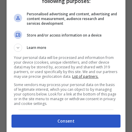
following purposes:
rivoluzione, a patto che il progetto sia chiaro.
Il Bologna, dal canto suo,
non vuole certo
Personalised advertising and content, advertising and
content measurement, audience research and
privarsi
della sua guida tecnica.
services development
Store and/or access information on a device
Per quanto riguarda la rosa, a tenere banco è
Learn more
sempre il rinnovo di
Dominguez
e
Orsolini
.
Your personal data will be processed and information from
Da capire anche cosa fare con il contratto di
your device (cookies, unique identifiers, and other device
data) may be stored by, accessed by and shared with 319
quattro giocatori in scadenza a giugno
partners, or used specifically by this site. We and our partners
may use precise geolocation data.
List of partners.
(
Sansone
,
Soriano
,
Medel
e
De Silvestri
). Il
Some vendors may process your personal data on the basis
Bologna vorrebbe ridurre il monte ingaggi di
of legitimate interest, which you can object to by managing
your options below. Look for a link at the bottom of this page
circa
15 milioni di euro
e un loro addio
or in the site menu to manage or withdraw consent in privacy
and cookie settings.
farebbe risparmiare
oltre 4.5 milioni di euro
.
Il solo Sansone potrebbe rimanere con una
Consent
riduzione del 50%
.