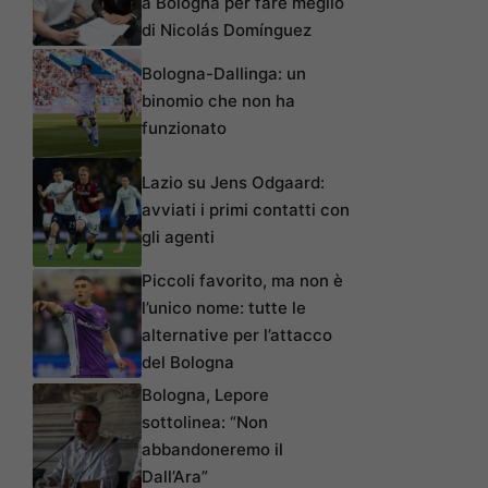
a Bologna per fare meglio
di Nicolás Domínguez
Bologna-Dallinga: un
binomio che non ha
funzionato
Lazio su Jens Odgaard:
avviati i primi contatti con
gli agenti
Piccoli favorito, ma non è
l’unico nome: tutte le
alternative per l’attacco
del Bologna
Bologna, Lepore
sottolinea: “Non
abbandoneremo il
Dall’Ara”