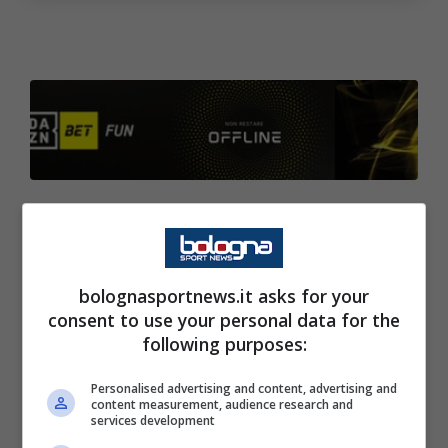
Repubblica:
Barbante
7.5, Aradori 7.5, Cucci
6.5, Fantinelli 6.5, Thornton 6, Italiano 6,
Panni 5.5, Paci 5.
bolognasportnews.it asks for your
consent to use your personal data for the
following purposes:
Corriere di Bologna:
Barbante
7, Aradori 7,
Cucci 7, Fantinelli 6.5, Thornton 6.5, Italiano
Personalised advertising and content, advertising and
content measurement, audience research and
6.5, Panni 5.5, Paci 6.
All
. Angori 6.5
services development