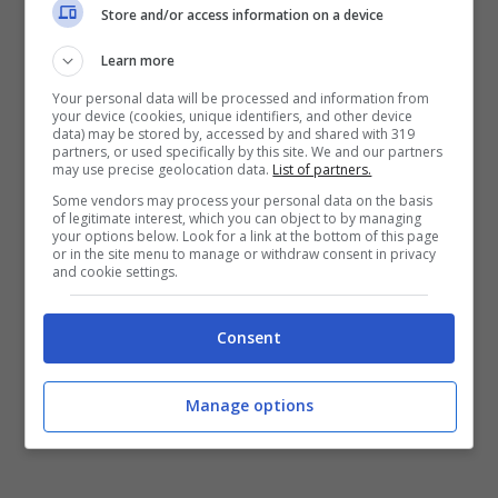
Store and/or access information on a device
Learn more
LEGGI ANCHE:
Italiano: “Appena ho saputo
Your personal data will be processed and information from
your device (cookies, unique identifiers, and other device
che c’era un interesse ero già
data) may be stored by, accessed by and shared with 319
partners, or used specifically by this site. We and our partners
emozionatissimo. Sarei partito scalzo per
may use precise geolocation data.
List of partners.
giocare a Bologna”
Some vendors may process your personal data on the basis
of legitimate interest, which you can object to by managing
your options below. Look for a link at the bottom of this page
or in the site menu to manage or withdraw consent in privacy
and cookie settings.
Consent
Manage options