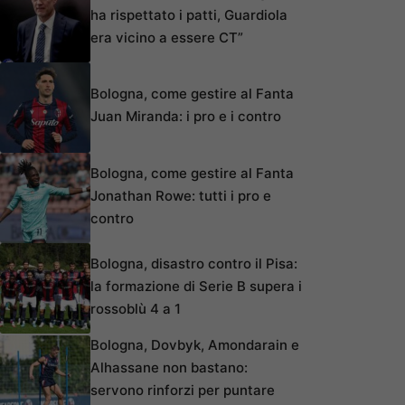
ha rispettato i patti, Guardiola
era vicino a essere CT”
Bologna, come gestire al Fanta
Juan Miranda: i pro e i contro
Bologna, come gestire al Fanta
Jonathan Rowe: tutti i pro e
contro
Bologna, disastro contro il Pisa:
la formazione di Serie B supera i
rossoblù 4 a 1
Bologna, Dovbyk, Amondarain e
Alhassane non bastano:
servono rinforzi per puntare