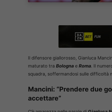
Il difensore giallorosso, Gianluca Mancin
maturato tra
Bologna
e
Roma
. Il nume
squadra, soffermandosi sulle difficoltà 
Mancini: “Prendere due gol 
accettare”
C’è amarezza nelle parole di
Gianluca
M