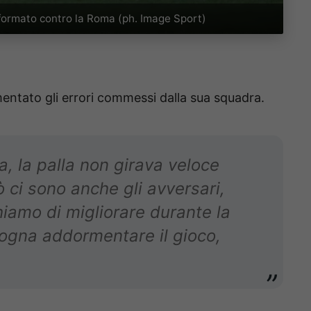
formato contro la Roma (ph. Image Sport)
entato gli errori commessi dalla sua squadra.
, la palla non girava veloce
ò ci sono anche gli avversari,
hiamo di migliorare durante la
sogna addormentare il gioco,