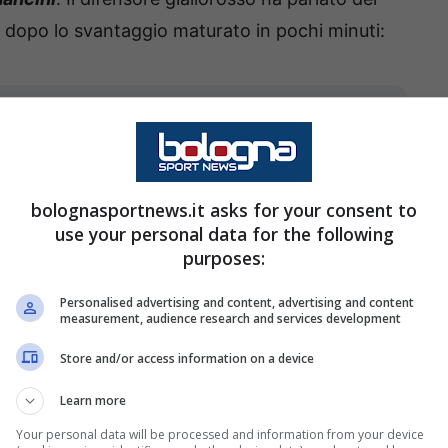
 dopo lo svantaggio maturato in pochi minuti:
eve mai mancare. Stasera lo
ndoci sempre. Dobbiamo essere
goal in sette minuti è difficile
bolognasportnews.it asks for your consent to
ull’uscita avevamo il controllo.
use your personal data for the following
purposes:
n allenamento lo facciamo tante
. Dobbimo essere ancora più
Personalised advertising and content, advertising and content
measurement, audience research and services development
are.
Store and/or access information on a device
Learn more
Your personal data will be processed and information from your device