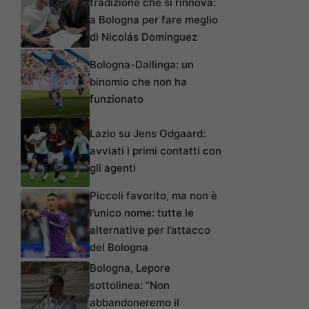
tradizione che si rinnova:
a Bologna per fare meglio
di Nicolás Domínguez
Bologna-Dallinga: un
binomio che non ha
funzionato
Lazio su Jens Odgaard:
avviati i primi contatti con
gli agenti
Piccoli favorito, ma non è
l’unico nome: tutte le
alternative per l’attacco
del Bologna
Bologna, Lepore
sottolinea: “Non
abbandoneremo il