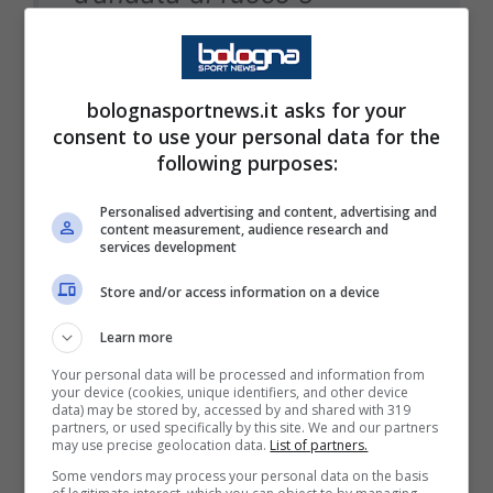
ricominceremo in quello di
ritorno con Milan, Atalanta,
Fiorentina e Lazio, quindi
bolognasportnews.it asks for your
consent to use your personal data for the
questi due giorni serviranno
following purposes:
per ricaricare le pile. Sono
felice della mentalità che
Personalised advertising and content, advertising and
content measurement, audience research and
services development
hanno i miei giocatori”.
Store and/or access information on a device
Learn more
Le parole di Cioffi sulla
Your personal data will be processed and information from
your device (cookies, unique identifiers, and other device
prestazione di Okoye
data) may be stored by, accessed by and shared with 319
partners, or used specifically by this site. We and our partners
may use precise geolocation data.
List of partners.
Some vendors may process your personal data on the basis