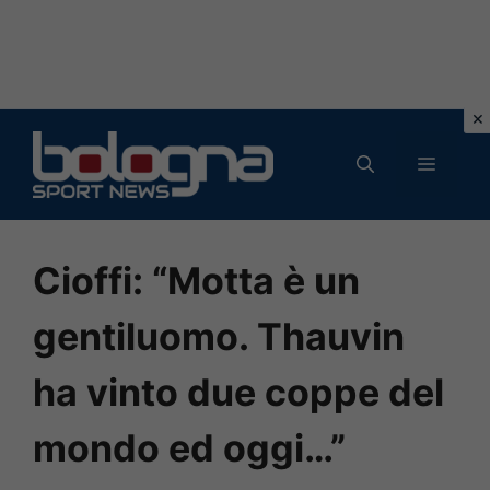
Vai
al
MENU
contenuto
Cioffi: “Motta è un
gentiluomo. Thauvin
ha vinto due coppe del
mondo ed oggi…”