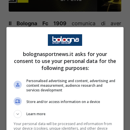
Il Bologna Fc 1909
comunica di aver
raggiunto nei giorni scorsi l’accordo con il
difensore Lorenzo
De Silvestri
per il
prolungamento del contratto fino al 30
bolognasportnews.it asks for your
consent to use your personal data for the
giugno 2023.
following purposes:
LEGGI ANCHE:
DIAMANTI: “A BOLOGNA GLI
Personalised advertising and content, advertising and
content measurement, audience research and
ANNI PIÙ BELLI. L’ADDIO? FORSE NON ERO
services development
PRONTO PER ANDARE IN CINA”
Store and/or access information on a device
Learn more
Your personal data will be processed and information from
your device (cookies, unique identifiers, and other device