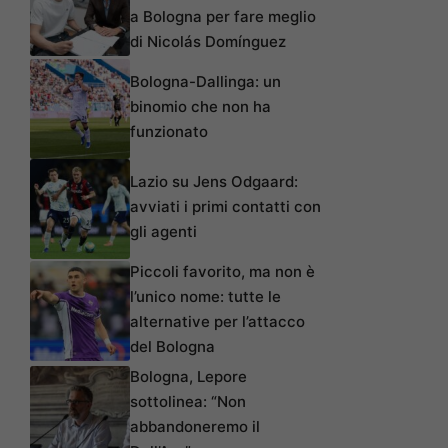
a Bologna per fare meglio
di Nicolás Domínguez
Bologna-Dallinga: un
binomio che non ha
funzionato
Lazio su Jens Odgaard:
avviati i primi contatti con
gli agenti
Piccoli favorito, ma non è
l’unico nome: tutte le
alternative per l’attacco
del Bologna
Bologna, Lepore
sottolinea: “Non
abbandoneremo il