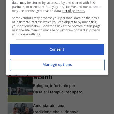
data) may be stored by, accessed by and shared with 319
partners, or used specifically by this site. We and our partners
may use precise geolocation data.
List of partners.
Some vendors may process your personal data on the basis
of legitimate interest, which you can object to by managing
your options below. Look for a link at the bottom of this page
or in the site menu to manage or withdraw consent in privacy
and cookie settings.
Consent
Manage options
Articoli recenti
Bologna, infortunio per
Casale: i tempi di recupero
Amondarain, una
tradizione che si rinnova: