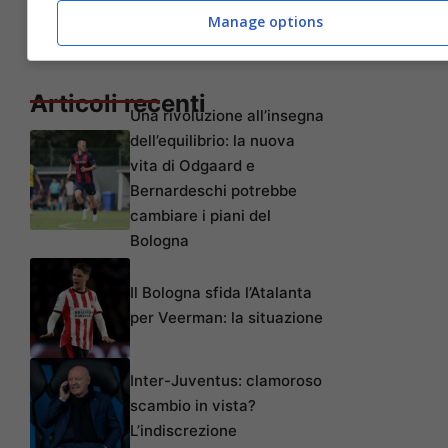
Manage options
Articoli recenti
Una rivoluzione all’insegna
dell’equilibrio: la nuova
vita di Odgaard e
Bernardeschi potrebbe
cambiare i piani del
Bologna
Il Bologna sfida l’Atalanta
per Veerman: la situazione
Inter-Juventus: clamoroso
scambio in vista?
L’indiscrezione