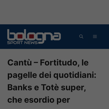
Vai
al
MENU
contenuto
Cantù – Fortitudo, le
pagelle dei quotidiani:
Banks e Totè super,
che esordio per