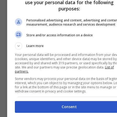
use your personal data for the following
Withers
7
6
7,5
purposes:
Totè
8
8
8
Personalised advertising and content, advertising and conte
measurement, audience research and services development
Sabatini
7,5
6,5
7
Store and/or access information on a device
Learn more
Your personal data will be processed and information from your dev
(cookies, unique identifiers, and other device data) may be stored by
accessed by and shared with 319 partners, or used specifically by thi
site. We and our partners may use precise geolocation data.
List of
partners.
Some vendors may process your personal data on the basis of legit
interest, which you can object to by managing your options below. L
for a link at the bottom of this page or in the site menu to manage or
withdraw consent in privacy and cookie settings.
Consent