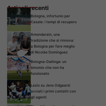
Articoli recenti
Bologna, infortunio per
Casale: i tempi di recupero
Amondarain, una
tradizione che si rinnova:
a Bologna per fare meglio
di Nicolás Domínguez
Bologna-Dallinga: un
binomio che non ha
funzionato
Lazio su Jens Odgaard:
avviati i primi contatti con
gli agenti