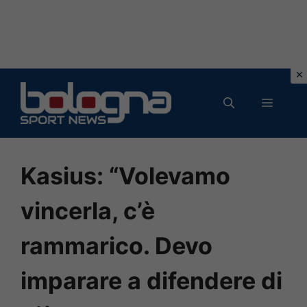
Vai
al
MENU
contenuto
Kasius: “Volevamo
vincerla, c’è
rammarico. Devo
imparare a difendere di