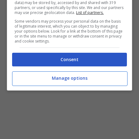
data) may be stored by, accessed by and shared with 319
partners, or used specifically by this site. We and our partners
may use precise geolocation data.
List of partners.
LEGGI ANCHE:
Mihajlovic: “Pareggio giusto.
Some vendors may process your personal data on the basis
of legitimate interest, which you can object to by managing
Sul gol l’ho detto che stavamo marcando
your options below. Look for a link at the bottom of this page
or in the site menu to manage or withdraw consent in privacy
male”
and cookie settings.
Consent
Manage options