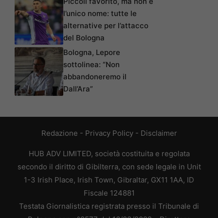
Piccoli favorito, ma non è
l’unico nome: tutte le
alternative per l’attacco
del Bologna
Bologna, Lepore
sottolinea: “Non
abbandoneremo il
Dall’Ara”
Redazione
-
Privacy Policy
-
Disclaimer
HUB ADV LIMITED, società costituita e regolata
secondo il diritto di Gibilterra, con sede legale in Unit
1-3 Irish Place, Irish Town, Gibraltar, GX11 1AA, ID
Fiscale 124881
Testata Giornalistica registrata presso il Tribunale di