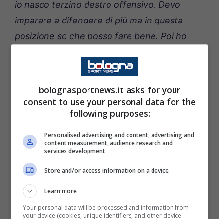
io nasco terzino destro offensivo. Devo
imparare a difendere di più ma in questa
posizione so che posso fare bene. Poi ho
Lorenzo De Silvestri che mi aiuta molto,
dentro e fuori dal campo, sono contento di
avere trovato in squadra un compagno come
bolognasportnews.it asks for your
lui”.
consent to use your personal data for the
following purposes:
Personalised advertising and content, advertising and
content measurement, audience research and
services development
Store and/or access information on a device
Learn more
Your personal data will be processed and information from
your device (cookies, unique identifiers, and other device