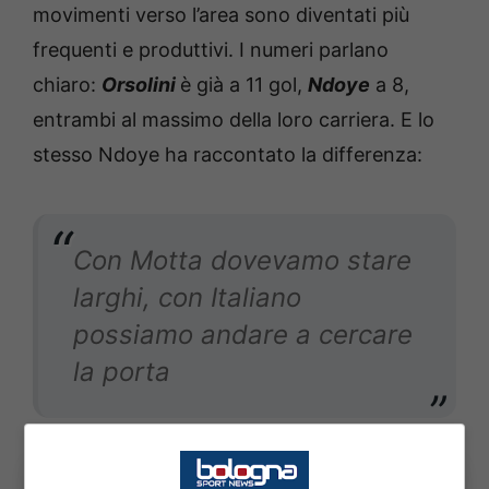
movimenti verso l’area sono diventati più
frequenti e produttivi. I numeri parlano
chiaro:
Orsolini
è già a 11 gol,
Ndoye
a 8,
entrambi al massimo della loro carriera. E lo
stesso Ndoye ha raccontato la differenza:
Con Motta dovevamo stare
larghi, con Italiano
possiamo andare a cercare
la porta