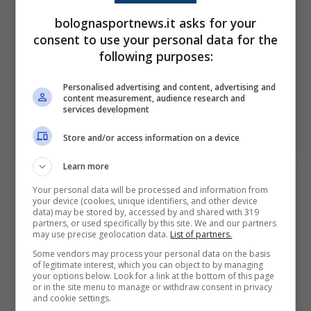
bolognasportnews.it asks for your
consent to use your personal data for the
following purposes:
Personalised advertising and content, advertising and
content measurement, audience research and
services development
Store and/or access information on a device
Dan Ndoye (ph. bolognafc.it)
Learn more
L’Inter risponde con i suoi
Your personal data will be processed and information from
your device (cookies, unique identifiers, and other device
esterni difensivi
data) may be stored by, accessed by and shared with 319
partners, or used specifically by this site. We and our partners
may use precise geolocation data.
List of partners.
Ma l’Inter non sta a guardare. Sulle fasce ci
Some vendors may process your personal data on the basis
of legitimate interest, which you can object to by managing
saranno probabilmente
Darmian
e
Dimarco
,
your options below. Look for a link at the bottom of this page
or in the site menu to manage or withdraw consent in privacy
con Carlos Augusto pronto alla staffetta.
and cookie settings.