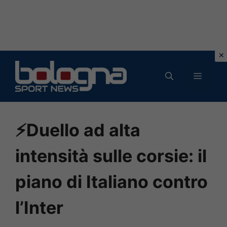
Vai
al
MENU
contenuto
⚡Duello ad alta
intensità sulle corsie: il
piano di Italiano contro
l’Inter