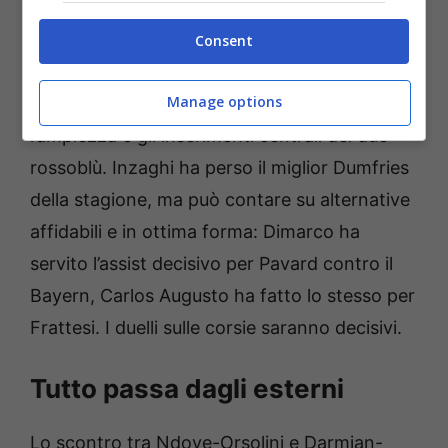
Secondo
La Gazzetta dello Sport
, i nerazzurri
si affideranno a un sistema di
aiuti e
Consent
raddoppi
, in cui i tre centrali difensivi avranno
Manage options
un ruolo fondamentale per arginare
l’ampiezza e gli inserimenti centrali dei due
rossoblù. Inzaghi ha perso il miglior Dumfries
della stagione, ma può contare su alternative
affidabili e in ottima forma: Dimarco ha
servito l’assist decisivo per Pavard contro il
Bayern, Carlos Augusto ha fatto lo stesso per
Frattesi. I duelli sulle corsie saranno decisivi.
Tutto passa dagli esterni
Lo scontro tra Ndoye-Orsolini e Darmian-