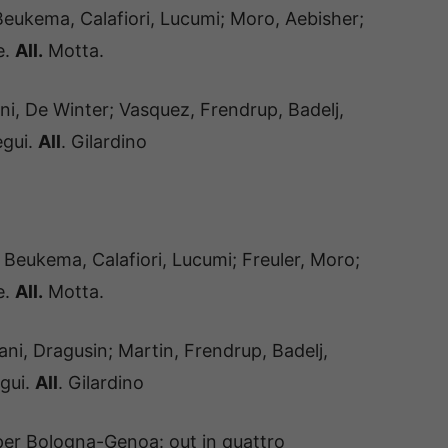
eukema, Calafiori, Lucumi; Moro, Aebisher;
e.
All.
Motta.
ni, De Winter; Vasquez, Frendrup, Badelj,
egui.
All
. Gilardino
Beukema, Calafiori, Lucumi; Freuler, Moro;
e.
All.
Motta.
ani, Dragusin; Martin, Frendrup, Badelj,
gui.
All
. Gilardino
 per Bologna-Genoa: out in quattro