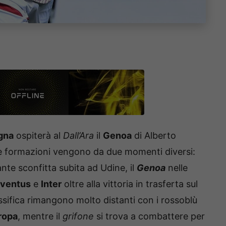
gna
ospiterà al
Dall’Ara
il
Genoa
di Alberto
e formazioni vengono da due momenti diversi:
nte sconfitta subita ad Udine, il
Genoa
nelle
ventus
e
Inter
oltre alla vittoria in trasferta sul
assifica rimangono molto distanti con i rossoblù
ropa
, mentre il
grifone
si trova a combattere per