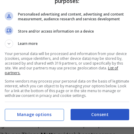
purposes:
Personalised advertising and content, advertising and content
measurement, audience research and services development
ro l’Empoli (ph. Image Sport)
Store and/or access information on a device
rsolini, dubbio in porta?
Learn more
Your personal data will be processed and information from your device
varie pedine: il quasi rientrante
Karlsson
,
(cookies, unique identifiers, and other device data) may be stored by,
accessed by and shared with 319 partners, or used specifically by this
 d’Africa,
Soumaoro
e dello squalificato Lewis
site. We and our partners may use precise geolocation data.
List of
partners.
vedere il
duello
tra
Ravaglia
e
Skorupski
, con
Some vendors may process your personal data on the basis of legitimate
interest, which you can object to by managing your options below. Look
occherebbe quota
duecento
presenze in rossoblù.
for a link at the bottom of this page or in the site menu to manage or
withdraw consent in privacy and cookie settings.
 polacco dovrebbe essere rimandato alla sfida di
da titolare del giovane portiere bolognese. A
Manage options
Consent
i
Posch
,
Beukema
e
Calafiori
. A sinistra dubbio
o greco che ha qualche chance in più di partire