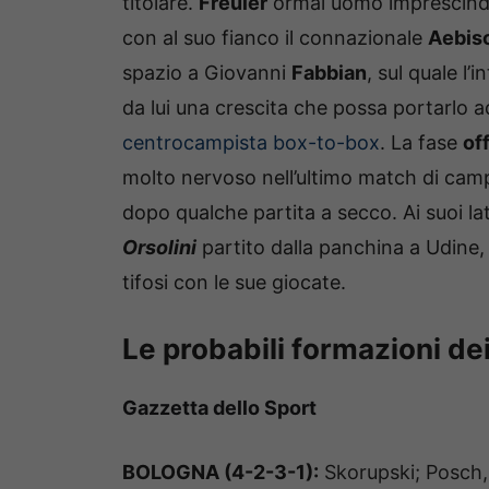
titolare.
Freuler
ormai uomo imprescindi
con al suo fianco il connazionale
Aebis
spazio a Giovanni
Fabbian
, sul quale l’
da lui una crescita che possa portarlo 
centrocampista box-to-box
. La fase
of
molto nervoso nell’ultimo match di cam
dopo qualche partita a secco. Ai suoi la
Orsolini
partito dalla panchina a Udine, m
tifosi con le sue giocate.
Le probabili formazioni dei
Gazzetta dello Sport
BOLOGNA (4-2-3-1):
Skorupski; Posch, 