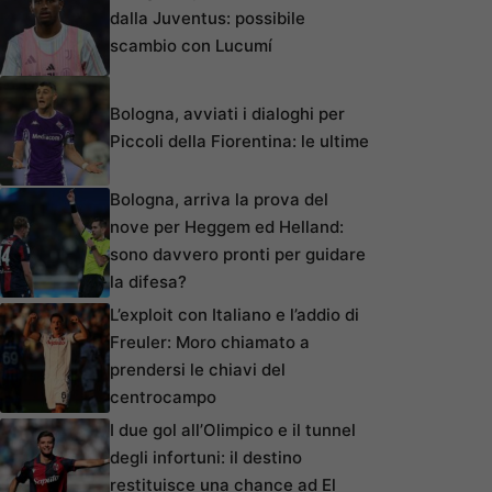
dalla Juventus: possibile
scambio con Lucumí
Bologna, avviati i dialoghi per
Piccoli della Fiorentina: le ultime
Bologna, arriva la prova del
nove per Heggem ed Helland:
sono davvero pronti per guidare
la difesa?
L’exploit con Italiano e l’addio di
Freuler: Moro chiamato a
prendersi le chiavi del
centrocampo
I due gol all’Olimpico e il tunnel
degli infortuni: il destino
restituisce una chance ad El