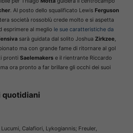
bile per Thiago
Motta
guiderà il centrocampo
cher
. Al posto dello squalificato Lewis
Ferguson
intera società rossoblù crede molto e si aspetta
ad esprimere al meglio
le sue caratteristiche da
fensiva
sarà guidata dal solito Joshua
Zirkzee
,
pionato ma con grande fame di ritornare al gol
ti pronti
Saelemakers
e il rientrante Riccardo
a ora pronto a far brillare gli occhi dei suoi
 quotidiani
Lucumi, Calafiori, Lykogiannis; Freuler,