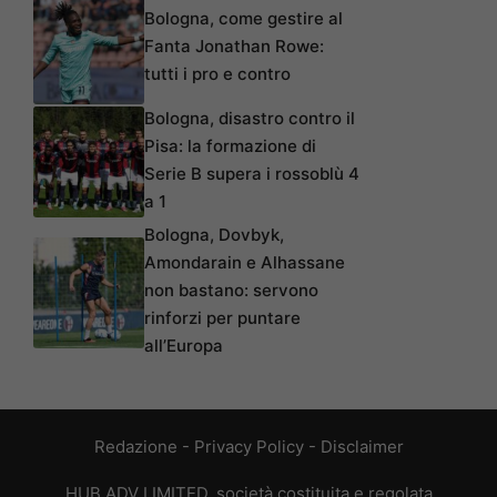
Bologna, come gestire al
Fanta Jonathan Rowe:
tutti i pro e contro
Bologna, disastro contro il
Pisa: la formazione di
Serie B supera i rossoblù 4
a 1
Bologna, Dovbyk,
Amondarain e Alhassane
non bastano: servono
rinforzi per puntare
all’Europa
Redazione
-
Privacy Policy
-
Disclaimer
HUB ADV LIMITED, società costituita e regolata