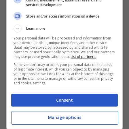
perdere di vista le piste estere: Pellegri, Niane
content measurement, audience research and
services development
e Supryaga. Per quel che riguarda il mercato
Store and/or access information on a device
in uscita, diversi giornali di Buenos Aires
confermano l'arrivo di Medel in Argentina, al
Learn more
Boca. Dall'america meridionale potrebbe però
Your personal data will be processed and information from
your device (cookies, unique identifiers, and other device
giungere anche il suo potenziale sostituto:
data) may be stored by, accessed by and shared with 319
partners, or used specifically by this site. We and our partners
Gonzalo Montiel, 23 anni e terzino destro
may use precise geolocation data.
List of partners.
valutato dal club 8 milioni.
Some vendors may process your personal data on the basis
of legitimate interest, which you can object to by managing
your options below. Look for a link at the bottom of this page
or in the site menu to manage or withdraw consent in privacy
and cookie settings.
Consent
Manage options