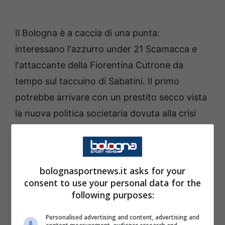
Il Bologna è a caccia di una punta:
interessano l'azzurro under 21 Scamacca e
l'attaccante della Fiorentina Cutrone da
tempo sul taccuino di Sabatini. Il primo
potrebbe arrivare con un prestito secco vista
la nuova politica societaria dovuta alla crisi
post covid, il secondo invece è da tempo che
risulta in uscita dal club viola: specialmente
dopo le recenti scintille di Vlahovic. Tuttavia
bolognasportnews.it asks for your
prima di fare la sua mossa il Bologna deve
consent to use your personal data for the
attendere che il mercato si muova e
following purposes:
approfittare della situazione senza mai
Personalised advertising and content, advertising and