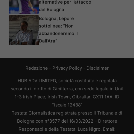
alternative per l’attacco
del Bologna
Bologna, Lepore
sottolinea: “Non
abbandoneremo il
Dall’Ara”
Redazione
-
Privacy Policy
-
Disclaimer
HUB ADV LIMITED, società costituita e regolata
secondo il diritto di Gibilterra, con sede legale in Unit
1-3 Irish Place, Irish Town, Gibraltar, GX11 1AA, ID
Fiscale 124881
Testata Giornalistica registrata presso il Tribunale di
Bologna con n°8577 del 16/03/2022 – Direttore
Responsabile della Testata: Luca Nigro. Email: