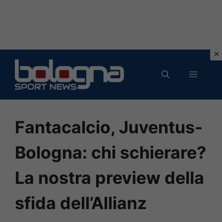
Vai
al
MENU
contenuto
Fantacalcio, Juventus-
Bologna: chi schierare?
La nostra preview della
sfida dell’Allianz