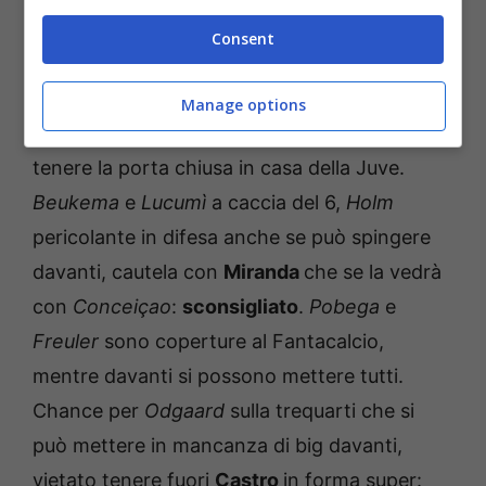
squadra di Italiano
Consent
Per questo turno potete evitare la porta del
Bologna
:
Skorupski
può uscirne con un buon
Manage options
voto per il modificatore, ma non sarà facile
tenere la porta chiusa in casa della Juve.
Beukema
e
Lucumì
a caccia del 6,
Holm
pericolante in difesa anche se può spingere
davanti, cautela con
Miranda
che se la vedrà
con
Conceiçao
:
sconsigliato
.
Pobega
e
Freuler
sono coperture al Fantacalcio,
mentre davanti si possono mettere tutti.
Chance per
Odgaard
sulla trequarti che si
può mettere in mancanza di big davanti,
vietato tenere fuori
Castro
in forma super: