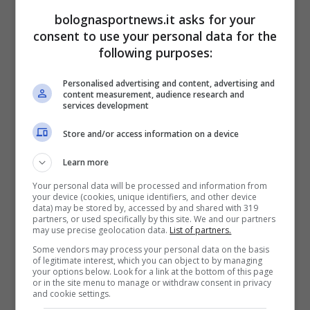
SCONSIGLIATO
Locatelli
bolognasportnews.it asks for your
consent to use your personal data for the
DALLA
following purposes:
Weah, Danilo
PANCHINA
Personalised advertising and content, advertising and
content measurement, audience research and
services development
Milik, Bremer, Luiz,
INDISPONIBILI
Gonzalez, Cabal,
Store and/or access information on a device
McKennie
Learn more
Your personal data will be processed and information from
your device (cookies, unique identifiers, and other device
LEGGI LA PAGINA SEGUENTE PER I
data) may be stored by, accessed by and shared with 319
partners, or used specifically by this site. We and our partners
CONSIGLI SUL BOLOGNA →
may use precise geolocation data.
List of partners.
Some vendors may process your personal data on the basis
Fantacalcio, Juventus-
of legitimate interest, which you can object to by managing
your options below. Look for a link at the bottom of this page
or in the site menu to manage or withdraw consent in privacy
Bologna: i consigli sulla
and cookie settings.