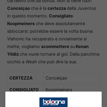
cartellino che da bonus. Non si tiene fuori
Conceiçao
che è la
certezza
della
Juventus
in questo momento.
Consigliato
Koopmeiners
che deve assolutamente
sbloccarsi: potrebbe essere la volta buona.
Vlahovic ha recuperato e ovviamente si
mette, vogliamo
scommettere
su
Kenan
Yildiz
che vuole tornare al gol. Dalla panchina
occhio a
Weah
che può dire la sua.
CERTEZZA
Conceiçao
CONSIGLIATO
Koopmeiners
SCOMMESSA
Yildiz