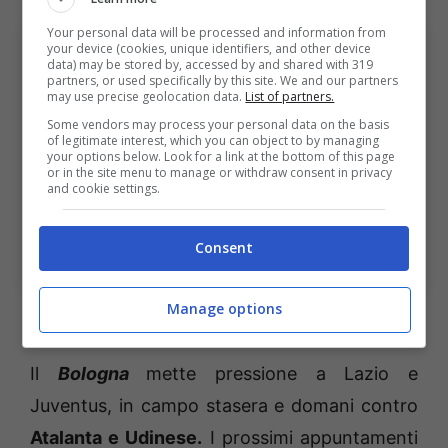
Your personal data will be processed and information from
your device (cookies, unique identifiers, and other device
data) may be stored by, accessed by and shared with 319
partners, or used specifically by this site. We and our partners
may use precise geolocation data.
List of partners.
Some vendors may process your personal data on the basis
of legitimate interest, which you can object to by managing
your options below. Look for a link at the bottom of this page
or in the site menu to manage or withdraw consent in privacy
and cookie settings.
Nicolò Cambiaghi esulta dopo la rete al Verona
Consent
(ph. Image Sport)
Manage options
I prossimi appuntamenti
Il
Bologna
mette pressione a Lazio e
Juventus, in campo stasera e domani contro
Atalanta e Udinese.
I prossimi appuntamenti