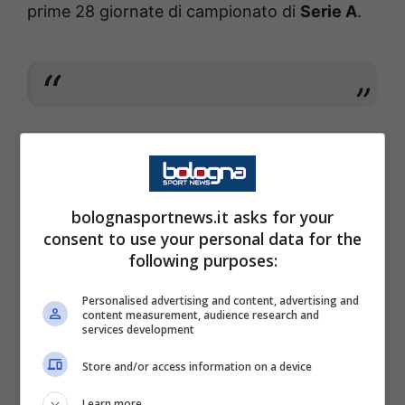
prime 28 giornate di campionato di
Serie A
.
Una ulteriore statistica che certifica una
stagione fin qui da incorniciare per i felsinei. Il
Bologna
continua infatti a sognare una
bolognasportnews.it asks for your
consent to use your personal data for the
qualificazione in
Champions League
e la
following purposes:
classifica lo consente. I rossoblù agguantano
la
Lazio
al quinto posto della graduatoria con
Personalised advertising and content, advertising and
content measurement, audience research and
50 punti a -2 dalla
Juventus
quarta, la quale
services development
stasera sfiderà l’
Atalanta
nel big match del
Store and/or access information on a device
ventottesimo turno.
Learn more