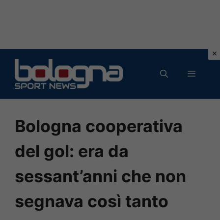
Vai
al
MENU
contenuto
Bologna cooperativa
del gol: era da
sessant’anni che non
segnava così tanto