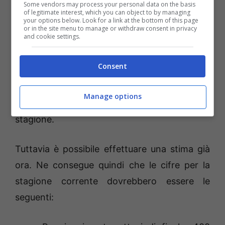
Some vendors may process your personal data on the basis
Quest’ultimo dipenderà però prevalentemente
of legitimate interest, which you can object to by managing
your options below. Look for a link at the bottom of this page
dalla finalizzazione dei contratti per i diritti
or in the site menu to manage or withdraw consent in privacy
and cookie settings.
televisivi della
Coppa Italia
all’estero. Visto e
considerato però che in alcune zone,
Consent
vengono acquisite solo le ultime partite (o
addirittura solo la finale), la stima più precisa
Manage options
del montepremi sarà più chiara verso fine
stagione.
Tuttavia è possibile effettuare una stima già
ora. Ne consegue quindi che le cifre per la
stagione corrente dovrebbero essere le
seguenti: