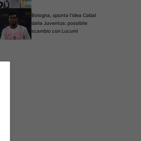
Bologna, spunta l’idea Cabal
dalla Juventus: possibile
scambio con Lucumí