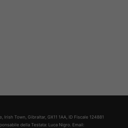
ce, Irish Town, Gibraltar, GX11 1AA, ID Fiscale 124881
ponsabile della Testata: Luca Nigro. Email: