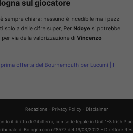
logna sul giocatore
a è sempre chiara: nessuno è incedibile ma i pezzi
i solo a delle cifre super, Per
Ndoye
si potrebbe
 per via della valorizzazione di
Vincenzo
prima offerta del Bournemouth per Lucumí | I
Redazione
-
Privacy Policy
-
Disclaimer
do il diritto di Gibilterra, con sede legale in Unit 1-3 Irish Pla
 Tribunale di Bologna con n°8577 del 16/03/2022 – Direttore Res