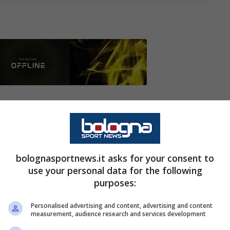
vo di
Comolli
e l’addio di
Giuntoli
sta già
a prossima annata. Nonostante il Mondiale per
ignora vuole piano piano guardare già alla
atore.
bolognasportnews.it asks for your consent to
use your personal data for the following
purposes:
Gasperini
con la
Roma,
la proprietà bianconera
or, il principale artefice della conquista della
Personalised advertising and content, advertising and content
measurement, audience research and services development
adra sfiduciata dalla gestione precedente.