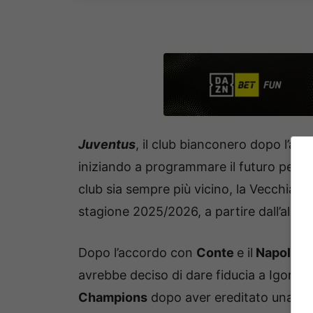
Juventus
, il club bianconero dopo l’arri
iniziando a programmare il futuro per l
club sia sempre più vicino, la Vecchia S
stagione 2025/2026, a partire dall’allen
Dopo l’accordo con
Conte
e il
Napoli
e
avrebbe deciso di dare fiducia a Igor Tud
Champions
dopo aver ereditato una squ