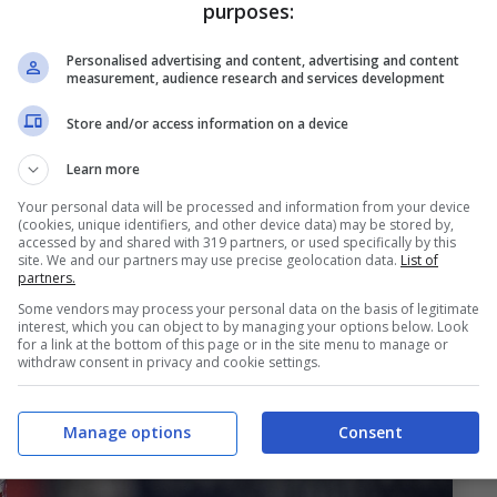
purposes:
 le difficoltà del
Bologna
, in zona gol e non.
si è visto poi rimontare e non ha più trovato
Personalised advertising and content, advertising and content
measurement, audience research and services development
ssero quantomeno al pareggio. Il
Cagliari
ha
ili, ha alzato la testa e ha reagito
come chiesto
Store and/or access information on a device
trambe le parti hanno premiato alla fine i
Learn more
mancasse in primis l’attaccante più in hype di
Your personal data will be processed and information from your device
(cookies, unique identifiers, and other device data) may be stored by,
ooijdonk
non si è dimostrato all’altezza non di
accessed by and shared with 319 partners, or used specifically by this
site. We and our partners may use precise geolocation data.
List of
eno di poter interagire con i compagni.
partners.
Some vendors may process your personal data on the basis of legitimate
interest, which you can object to by managing your options below. Look
for a link at the bottom of this page or in the site menu to manage or
withdraw consent in privacy and cookie settings.
Manage options
Consent