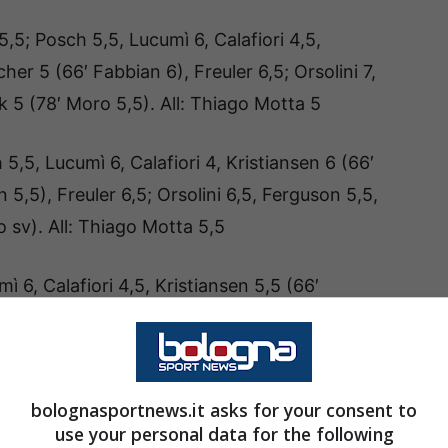
5,5; Posch 5,5, Lucumì 6, Calafiori 4,5,
her 5 (66′ Fabbian 6), Freuler 6,5; Orsolini 7,
 5 (78′ Moro 5,5). All: Thiago Motta 5
 5,5, Lucumì 6, Calafiori 4, Kristiansen 6 (66′
 5,5), Freuler 6,5; Orsolini 6,5, Ferguson 5,5,
 sv). All: Thiago Motta 5,5
ì 6, Calafiori 4,5, Kristiansen 5,5 (66′
an 6), Freuler 6,5; Orsolini 6,5, Ferguson 5,5,
 sv). All: Thiago Motta 6
bolognasportnews.it asks for your consent to
use your personal data for the following