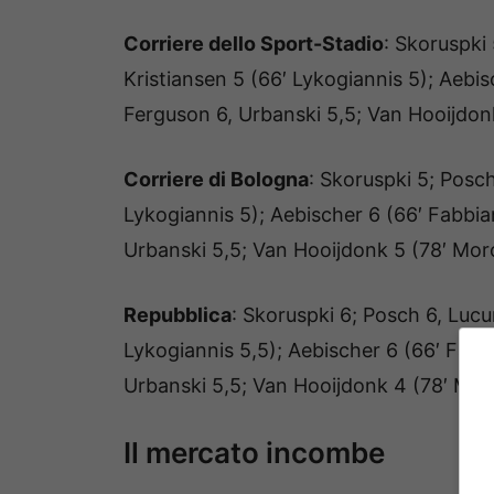
Corriere dello Sport-Stadio
: Skoruspki 
Kristiansen 5 (66′ Lykogiannis 5); Aebisc
Ferguson 6, Urbanski 5,5; Van Hooijdonk
Corriere di Bologna
: Skoruspki 5; Posch
Lykogiannis 5); Aebischer 6 (66′ Fabbian
Urbanski 5,5; Van Hooijdonk 5 (78′ Moro
Repubblica
: Skoruspki 6; Posch 6, Lucum
Lykogiannis 5,5); Aebischer 6 (66′ Fabbi
Urbanski 5,5; Van Hooijdonk 4 (78′ Moro
Il mercato incombe