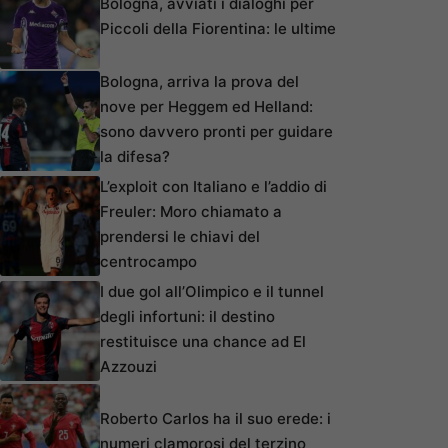
Bologna, avviati i dialoghi per
Piccoli della Fiorentina: le ultime
Bologna, arriva la prova del
nove per Heggem ed Helland:
sono davvero pronti per guidare
la difesa?
L’exploit con Italiano e l’addio di
Freuler: Moro chiamato a
prendersi le chiavi del
centrocampo
I due gol all’Olimpico e il tunnel
degli infortuni: il destino
restituisce una chance ad El
Azzouzi
Roberto Carlos ha il suo erede: i
numeri clamorosi del terzino