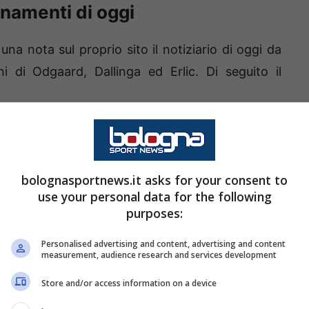
lenamenti di oggi
a nota sul proprio sito il notiziario di oggi da
ni di Odgaard, Dallinga ed Erlic. Di seguito il
nti a Valles-Rio Pusteria. La
bolognasportnews.it asks for your consent to
a doppia seduta di lavoro sui
use your personal data for the following
ella località che ospita il ritiro
purposes:
blù hanno svolto corsa sul campo,
Personalised advertising and content, advertising and content
ni tecnico-tattiche e partitella a
measurement, audience research and services development
Store and/or access information on a device