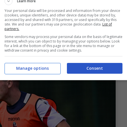
Learn more
aard
e Martin
Erlic
continuano il
Your personal data will be processed and information from your device
ercizi personalizzati.
(cookies, unique identifiers, and other device data) may be stored by,
accessed by and shared with 319 partners, or used specifically by this
site. We and our partners may use precise geolocation data.
List of
partners.
Some vendors may process your personal data on the basis of legitimate
interest, which you can object to by managing your options below. Look
for a link at the bottom of this page or in the site menu to manage or
withdraw consent in privacy and cookie settings.
Manage options
Consent