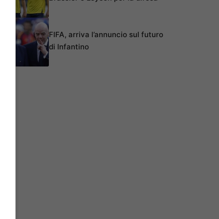
FIFA, arriva l’annuncio sul futuro
di Infantino