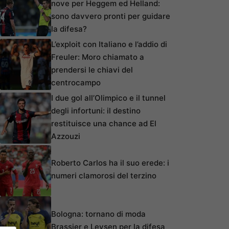
nove per Heggem ed Helland:
sono davvero pronti per guidare
la difesa?
L’exploit con Italiano e l’addio di
Freuler: Moro chiamato a
prendersi le chiavi del
centrocampo
I due gol all’Olimpico e il tunnel
degli infortuni: il destino
restituisce una chance ad El
Azzouzi
Roberto Carlos ha il suo erede: i
numeri clamorosi del terzino
Bologna: tornano di moda
Brassier e Leysen per la difesa