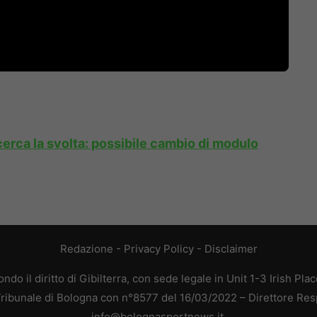
erca la svolta: possibile cambio di modulo
Redazione
-
Privacy Policy
-
Disclaimer
do il diritto di Gibilterra, con sede legale in Unit 1-3 Irish Pla
 Tribunale di Bologna con n°8577 del 16/03/2022 – Direttore Res
info@bolognasportnews.it.