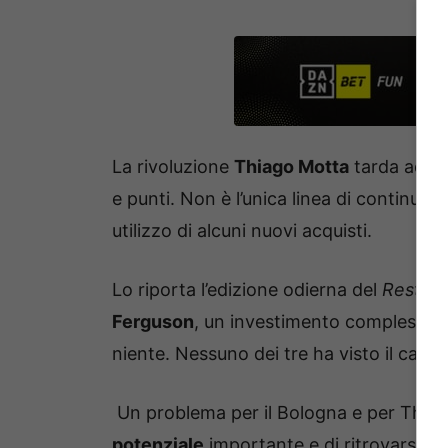
La rivoluzione
Thiago Motta
tarda ad arr
e punti. Non è l’unica linea di continuit
utilizzo di alcuni nuovi acquisti.
Lo riporta l’edizione odierna del
Resto d
Ferguson
, un investimento complessivo
niente. Nessuno dei tre ha visto il cam
Un problema per il Bologna e per Thiago
potenziale
importante e di ritrovarsi in 