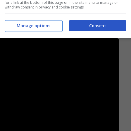
for a link at the bottom of this page or in the site menu to manage or
withdraw consent in privacy and cookie settings.
apo.
NA-JUVENTUS
Manage options
Consent