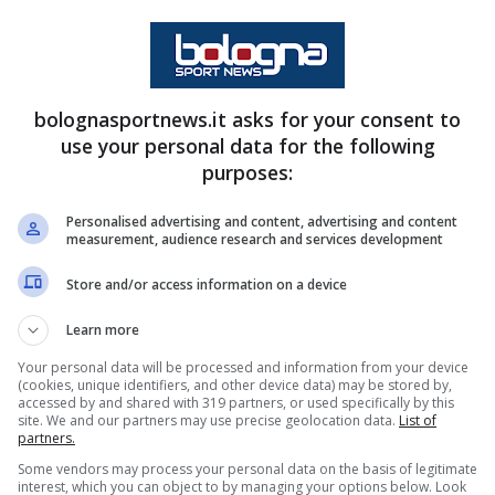
bolognasportnews.it asks for your consent to
use your personal data for the following
purposes:
ivare, incagliata tra le difficoltà di trovare gioco
à con la gestione
Mihajlovic
: c’è anche lo scarso
Personalised advertising and content, advertising and content
measurement, audience research and services development
Store and/or access information on a device
el Carlino
, che sottolinea come
Zirkzee
,
Moro
e
Learn more
 di
18 milioni di euro
, abbiano giocato poco e
Your personal data will be processed and information from your device
(cookies, unique identifiers, and other device data) may be stored by,
po contro la
Juventus
.
accessed by and shared with 319 partners, or used specifically by this
site. We and our partners may use precise geolocation data.
List of
partners.
 Motta. Il rischio è di sprecare un
capitale
Some vendors may process your personal data on the basis of legitimate
interest, which you can object to by managing your options below. Look
squadra giocatori insoddisfatti. All’allenatore