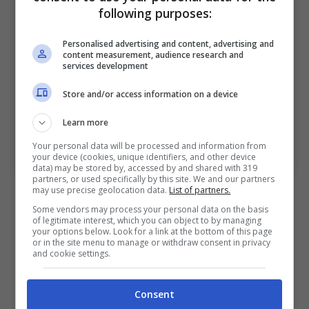
following purposes:
Personalised advertising and content, advertising and
content measurement, audience research and
services development
Store and/or access information on a device
Learn more
Your personal data will be processed and information from
Riccardo Orsolini (ph. bolognafc.it)
your device (cookies, unique identifiers, and other device
data) may be stored by, accessed by and shared with 319
partners, or used specifically by this site. We and our partners
Bologna, Orsolini è nella storia
may use precise geolocation data.
List of partners.
Some vendors may process your personal data on the basis
of legitimate interest, which you can object to by managing
Vincenzo Italiano ha sempre creduto nel
your options below. Look for a link at the bottom of this page
or in the site menu to manage or withdraw consent in privacy
numero 7 del Bologna, lo ha ascoltato nei
and cookie settings.
momenti di difficoltà iniziali e gli ha sempre
Consent
dato spazio, confermandogli la sua fiducia. E