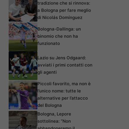
tradizione che si rinnova:
a Bologna per fare meglio
di Nicolás Domínguez
Bologna-Dallinga: un
binomio che non ha
funzionato
Lazio su Jens Odgaard:
avviati i primi contatti con
gli agenti
Piccoli favorito, ma non è
l’unico nome: tutte le
alternative per l’attacco
del Bologna
Bologna, Lepore
sottolinea: “Non
abbandoneremo il