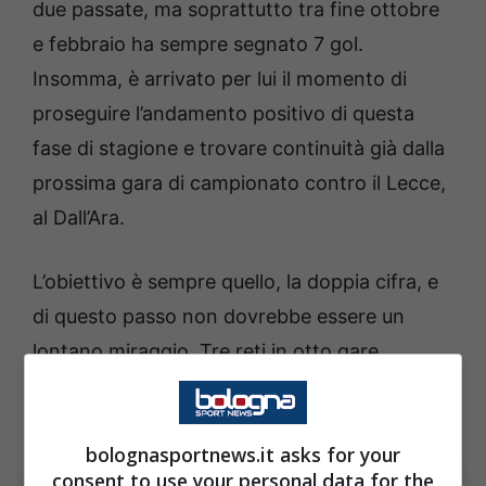
due passate, ma soprattutto tra fine ottobre
e febbraio ha sempre segnato 7 gol.
Insomma, è arrivato per lui il momento di
proseguire l’andamento positivo di questa
fase di stagione e trovare continuità già dalla
prossima gara di campionato contro il Lecce,
al Dall’Ara.
L’obiettivo è sempre quello, la doppia cifra, e
di questo passo non dovrebbe essere un
lontano miraggio. Tre reti in otto gare
significano, in prospettiva, quota 14 reti a fine
anno.
bolognasportnews.it asks for your
consent to use your personal data for the