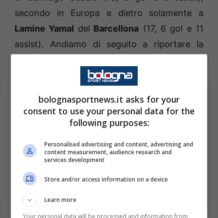
secondo in Europa e dietro solamente a
Lamine Yamal
del
Barcellona
(17, 6 gol e 11
assist). Andiamo di seguito a riportare la
classifica.
bolognasportnews.it asks for your
consent to use your personal data for the
following purposes:
Personalised advertising and content, advertising and
content measurement, audience research and
services development
Store and/or access information on a device
Santiago Castro (ph. bolognafc.it)
Learn more
Your personal data will be processed and information from