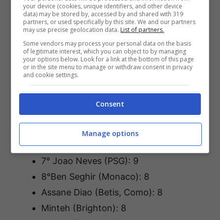
La classifica: ci sono Castro e
your device (cookies, unique identifiers, and other device
data) may be stored by, accessed by and shared with 319
altri tre Serie A
partners, or used specifically by this site. We and our partners
may use precise geolocation data.
List of partners.
Some vendors may process your personal data on the basis
1° Lamine Yamal (Barcellona): 17
of legitimate interest, which you can object to by managing
your options below. Look for a link at the bottom of this page
2° Castro (Bologna): 13
or in the site menu to manage or withdraw consent in privacy
and cookie settings.
3° Nico Paz (Como): 12
4° Bynoe-Gittens (Borussia
Consent
Dortmund): 11
Stassin (Saint-Etienne): 11
Manage options
6° Santos (Strasburgo): 10
7° Joao Neves (PSG): 9
8°Ben Seghir (Monaco): 8
Assane Diao (Betis, Como): 8
Minteh (Brighton): 8