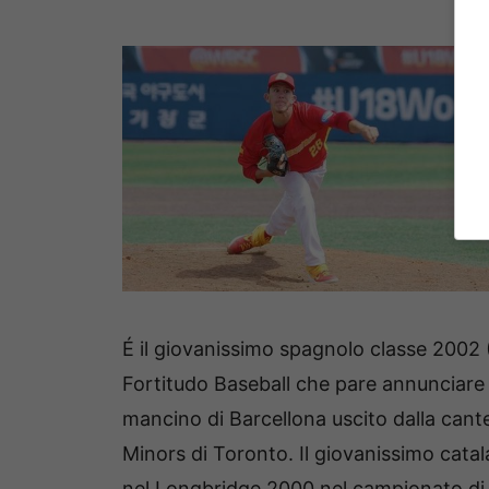
É il giovanissimo spagnolo classe 2002 (
Fortitudo Baseball che pare annunciare 
mancino di Barcellona uscito dalla cante
Minors di Toronto. Il giovanissimo cata
nel Longbridge 2000 nel campionato di