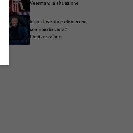
Veerman: la situazione
Inter-Juventus: clamoroso
scambio in vista?
L’indiscrezione