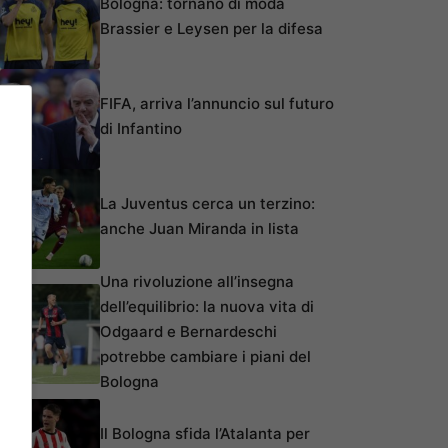
Bologna: tornano di moda
Brassier e Leysen per la difesa
FIFA, arriva l’annuncio sul futuro
di Infantino
La Juventus cerca un terzino:
anche Juan Miranda in lista
Una rivoluzione all’insegna
dell’equilibrio: la nuova vita di
Odgaard e Bernardeschi
potrebbe cambiare i piani del
Bologna
Il Bologna sfida l’Atalanta per