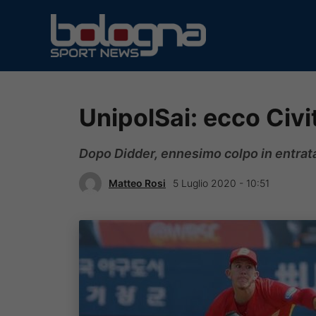
Vai
al
contenuto
UnipolSai: ecco Civi
Dopo Didder, ennesimo colpo in entrata 
Matteo Rosi
5 Luglio 2020 - 10:51