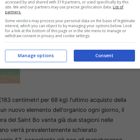
accessed by and shared with 319 partners, or used specifically by this
site. We and our partners may use precise geolocation data.
List of
partners.
Some vendors may process your personal data on the basis of legitimate
interest, which you can object to by managing your options below. Look
for a link at the bottom of this page or in the site menu to manage or
withdraw consent in privacy and cookie settings.
Manage options
Consent
183 centimetri per 68 kg) l'ultimo acquisto della
un nuovo elemento dell'organico ogni giorno, il
ra del Saint Bo vanta già due stagioni nelle
lano verrà prevalentemente schierato
 serie A2, nonostante ciò non gli mancheranno