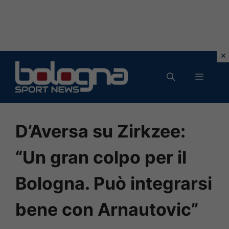
Vai
al
MENU
contenuto
D’Aversa su Zirkzee:
“Un gran colpo per il
Bologna. Può integrarsi
bene con Arnautovic”