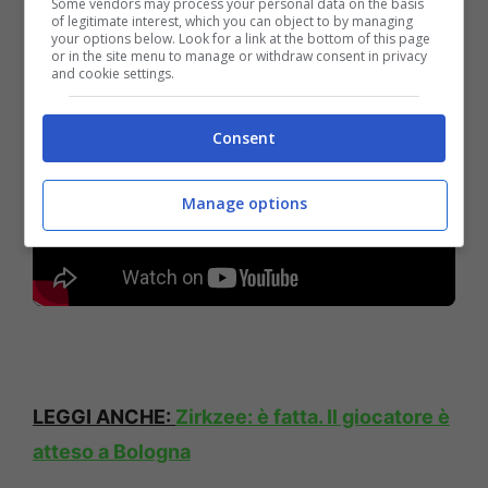
Some vendors may process your personal data on the basis
PREPARTITA DI MILAN-BOLOGNA
of legitimate interest, which you can object to by managing
your options below. Look for a link at the bottom of this page
or in the site menu to manage or withdraw consent in privacy
and cookie settings.
Consent
Manage options
LEGGI ANCHE:
Zirkzee: è fatta. Il giocatore è
atteso a Bologna