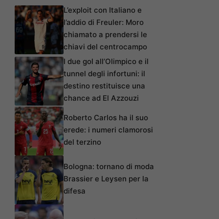
L’exploit con Italiano e
l’addio di Freuler: Moro
chiamato a prendersi le
chiavi del centrocampo
I due gol all’Olimpico e il
tunnel degli infortuni: il
destino restituisce una
chance ad El Azzouzi
Roberto Carlos ha il suo
erede: i numeri clamorosi
del terzino
Bologna: tornano di moda
Brassier e Leysen per la
difesa