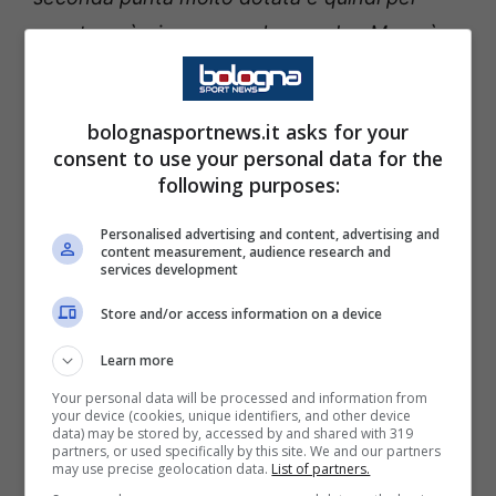
questo può giocare con la squadra. Ma può
anche attaccare la profondità, perché ha
scatto, corsa, velocità. Ha tutto per
bolognasportnews.it asks for your
diventare un top player e può integrarsi
consent to use your personal data for the
perfettamente, dal punto di vista tecnico e
following purposes:
tattico, con Arnautovic”.
Personalised advertising and content, advertising and
content measurement, audience research and
services development
Sul suo carattere fuori dal campo: “
Molto
educato, fin troppo, giocando là davanti un
Store and/or access information on a device
po’ di malizia non guasta mai, ma intanto ha
Learn more
fatto un’altra stagione all’Anderlecht che gli
Your personal data will be processed and information from
sarà servita per crescere”.
your device (cookies, unique identifiers, and other device
data) may be stored by, accessed by and shared with 319
partners, or used specifically by this site. We and our partners
may use precise geolocation data.
List of partners.
GUARDA LA CONFERENZA STAMPA