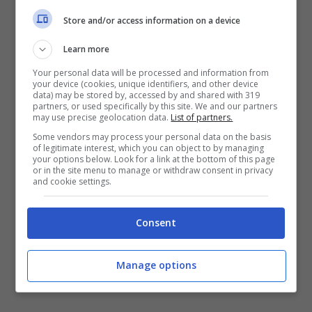
stati sotto senza panico. E difeso molto bene
Store and/or access information on a device
nel secondo tempo, non bene nel primo, e
Learn more
l’abbiamo portata a casa
”.
Your personal data will be processed and information from
your device (cookies, unique identifiers, and other device
data) may be stored by, accessed by and shared with 319
partners, or used specifically by this site. We and our partners
may use precise geolocation data.
List of partners.
Some vendors may process your personal data on the basis
of legitimate interest, which you can object to by managing
your options below. Look for a link at the bottom of this page
or in the site menu to manage or withdraw consent in privacy
and cookie settings.
Consent
Manage options