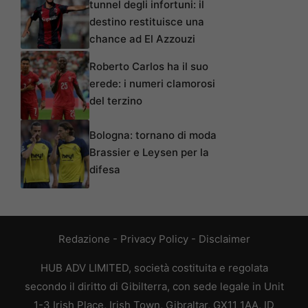
tunnel degli infortuni: il
destino restituisce una
chance ad El Azzouzi
Roberto Carlos ha il suo
erede: i numeri clamorosi
del terzino
Bologna: tornano di moda
Brassier e Leysen per la
difesa
Redazione
-
Privacy Policy
-
Disclaimer
HUB ADV LIMITED, società costituita e regolata
secondo il diritto di Gibilterra, con sede legale in Unit
1-3 Irish Place, Irish Town, Gibraltar, GX11 1AA, ID