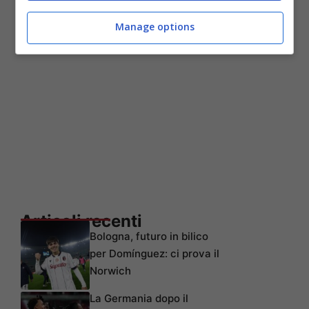
Manage options
Articoli recenti
Bologna, futuro in bilico
per Domínguez: ci prova il
Norwich
La Germania dopo il