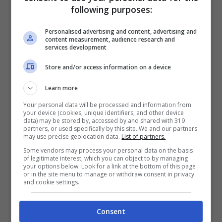
following purposes:
nominativi degli atleti positivi).
Personalised advertising and content, advertising and
content measurement, audience research and
Una situazione difficile per la Geetit che due
services development
settimane fa è stata sconfitta da Garlasco e
Store and/or access information on a device
ora non può davvero più commettere passi
Learn more
falsi se vuole davvero sperare di salvarsi.
Your personal data will be processed and information from
Bologna è penultima con 15 punti, staccata di
your device (cookies, unique identifiers, and other device
data) may be stored by, accessed by and shared with 319
cinque lunghezze da Savigliano e di sette da
partners, or used specifically by this site. We and our partners
may use precise geolocation data.
List of partners.
Torino contro cui deve recuperare una gara.
Some vendors may process your personal data on the basis
Fano invece non perde dal 6 febbraio ed è
of legitimate interest, which you can object to by managing
your options below. Look for a link at the bottom of this page
ottava con 30 punti. Il match di andata, tra le
or in the site menu to manage or withdraw consent in privacy
and cookie settings.
mura del Pala Dozza, aveva visto la squadra
emiliana cadere in soli tre set.
Consent