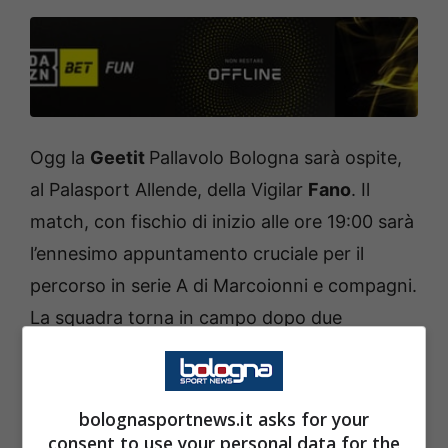
Ogg la
Geetit
Pallavolo Bologna sarà ospite,
al Palasport Allende, della Vigilar
Fano
. Il
match, con fischio di inizio alle ore 19:00 sarà
l’ennesimo appuntamento cruciale per il
percorso in serie A di Marcoionni e compagni.
La squadra torna in campo dopo due
settimane di stop forzato a causa dei diversi
positivi all’interno del gruppo squadra e
ancora priva di alcuni elementi del sestetto
bolognasportnews.it asks for your
consent to use your personal data for the
titolare (pur non avendo comunicato i