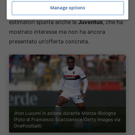
clausola rescissoria da 28 milioni
,
Manage options
esercitabile fino al
28 luglio
. E tra gli
estimatori spunta anche la
Juventus
, che ha
mostrato interesse ma non ha ancora
presentato un’offerta concreta.
Jhon Lucumí in azione durante Monza-Bologna
(Foto di Francesco Scaccianoce/Getty Images via
OneFootball)