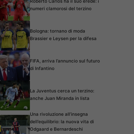
Roberto Carlos ha il suo erede: i
numeri clamorosi del terzino
Bologna: tornano di moda
Brassier e Leysen per la difesa
FIFA, arriva l’annuncio sul futuro
di Infantino
La Juventus cerca un terzino:
anche Juan Miranda in lista
Una rivoluzione all’insegna
dell’equilibrio: la nuova vita di
Odgaard e Bernardeschi