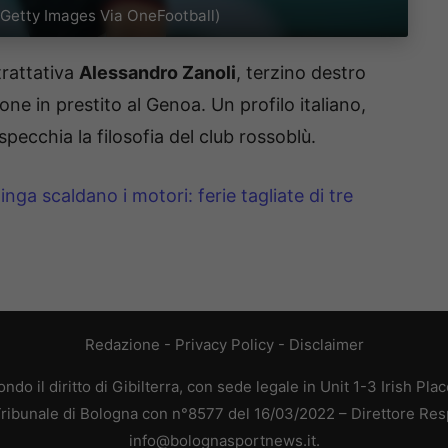
Getty Images Via OneFootball)
 trattativa
Alessandro Zanoli
, terzino destro
e in prestito al Genoa. Un profilo italiano,
pecchia la filosofia del club rossoblù.
nga scaldano i motori: ferie tagliate di tre
Redazione
-
Privacy Policy
-
Disclaimer
do il diritto di Gibilterra, con sede legale in Unit 1-3 Irish Pla
 Tribunale di Bologna con n°8577 del 16/03/2022 – Direttore Res
info@bolognasportnews.it.