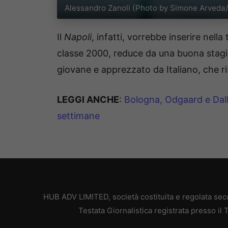
Alessandro Zanoli (Photo by Simone Arveda/
Il
Napoli
, infatti, vorrebbe inserire nella
classe 2000, reduce da una buona stagion
giovane e apprezzato da Italiano, che ris
LEGGI ANCHE
:
Bologna, Odgaard e Dalli
settimane
HUB ADV LIMITED, società costituita e regolata secon
Testata Giornalistica registrata presso il