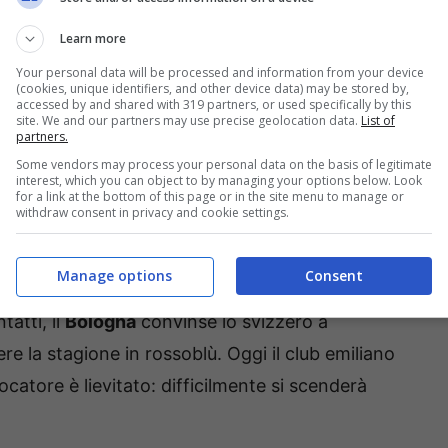
Learn more
Your personal data will be processed and information from your device
(cookies, unique identifiers, and other device data) may be stored by,
accessed by and shared with 319 partners, or used specifically by this
site. We and our partners may use precise geolocation data.
List of
partners.
Some vendors may process your personal data on the basis of legitimate
interest, which you can object to by managing your options below. Look
for a link at the bottom of this page or in the site menu to manage or
withdraw consent in privacy and cookie settings.
ro Sabattini/Getty Images Via OneFootball)
Manage options
Consent
atti, il
Bologna
convinse lo svizzero a
re la stagione in rossoblù. Oggi il club emiliano
ocatore è lievitato: difficilmente si scenderà