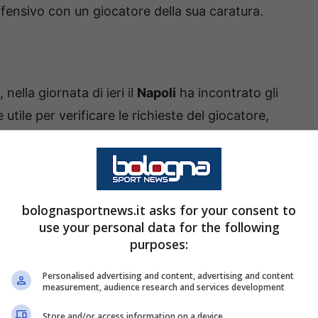
fensivo con un giocatore della sua caratura.
, nella giornata di ieri il
Napoli
ha incontrato gli
tile per verificare le richieste del giocatore,
rimento.
bolognasportnews.it asks for your consent to
use your personal data for the following
purposes:
Personalised advertising and content, advertising and content
measurement, audience research and services development
Store and/or access information on a device