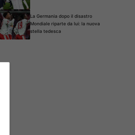
La Germania dopo il disastro
Mondiale riparte da lui: la nuova
stella tedesca