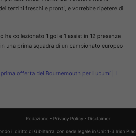
i terzini freschi e pronti, e vorrebbe ripetere di
 ha collezionato 1 gol e 1 assist in 12 presenze
 in una prima squadra di un campionato europeo
prima offerta del Bournemouth per Lucumí | I
Redazione
-
Privacy Policy
-
Disclaimer
do il diritto di Gibilterra, con sede legale in Unit 1-3 Irish Pla