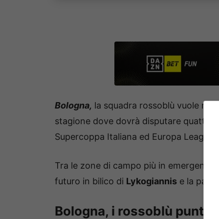
Bologna,
la squadra rossoblù vuole rinfor
stagione dove dovrà disputare quattro co
Supercoppa Italiana ed Europa League.
Tra le zone di campo più in emergenza al
futuro in bilico di
Lykogiannis
e la part
Bologna, i rossoblù puntan