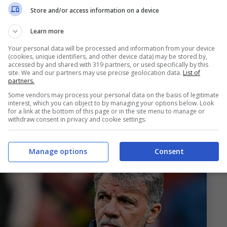
Store and/or access information on a device
e felsineo da ormai un mese è quello di
Roman
Learn more
l mese di gennaio. Il giovane è ormai un pupillo
Your personal data will be processed and information from your device
nato dal vivo per più volte.
(cookies, unique identifiers, and other device data) may be stored by,
accessed by and shared with 319 partners, or used specifically by this
site. We and our partners may use precise geolocation data.
List of
 Marzio, il Bologna avrebbe riavviato i contatti
partners.
Some vendors may process your personal data on the basis of legitimate
lla storica società del calcio albiceleste è al
interest, which you can object to by managing your options below. Look
for a link at the bottom of this page or in the site menu to manage or
sulla futura rivendita.
withdraw consent in privacy and cookie settings.
Manage options
Consent