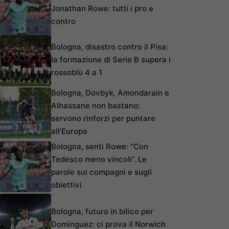
Jonathan Rowe: tutti i pro e
contro
Bologna, disastro contro il Pisa:
la formazione di Serie B supera i
rossoblù 4 a 1
Bologna, Dovbyk, Amondarain e
Alhassane non bastano:
servono rinforzi per puntare
all’Europa
Bologna, senti Rowe: “Con
Tedesco meno vincoli”. Le
parole sui compagni e sugli
obiettivi
Bologna, futuro in bilico per
Domínguez: ci prova il Norwich