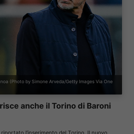
 Genoa (Photo by Simone Arveda/Getty Images Via One
risce anche il Torino di Baroni
riportato l’inserimento del Torino. Il nuovo