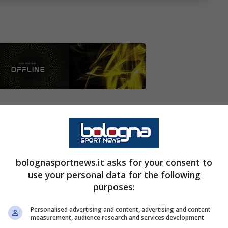
zarsi il più possibile in vista della prossima
mpetizioni, tra Serie A, Coppa Italia,
bolognasportnews.it asks for your consent to
 momento ci sono le fasce difensivi. Tra il
use your personal data for the following
purposes:
enza di
Calabria.
Personalised advertising and content, advertising and content
o su Vega dell’argentino Juniors
measurement, audience research and services development