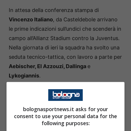
In attesa della conferenza stampa di
Vincenzo Italiano
, da Casteldebole arrivano
le prime indicazioni sull’undici che scenderà in
campo all’Allianz Stadium contro la Juventus.
Nella giornata di ieri la squadra ha svolto una
seduta tecnico-tattica, con lavoro a parte per
Aebischer, El Azzouzi, Dallinga
e
Lykogiannis
.
In ordine temporale, il greco è stato l’ultimo a
fermarsi per via di una contrattura alla coscia
sinistra.
bolognasportnews.it asks for your
consent to use your personal data for the
Davanti a
Skorupski
, sulla corsia destra
following purposes:
Italiano potrebbe preferire Emil
Holm
a