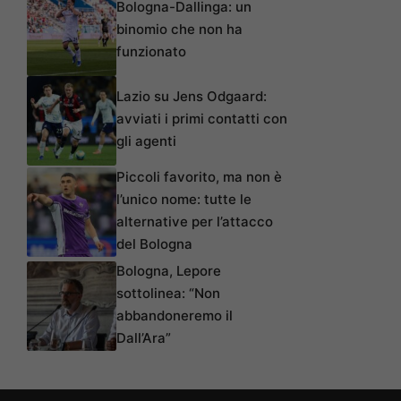
Bologna-Dallinga: un
binomio che non ha
funzionato
Lazio su Jens Odgaard:
avviati i primi contatti con
gli agenti
Piccoli favorito, ma non è
l’unico nome: tutte le
alternative per l’attacco
del Bologna
Bologna, Lepore
sottolinea: “Non
abbandoneremo il
Dall’Ara”