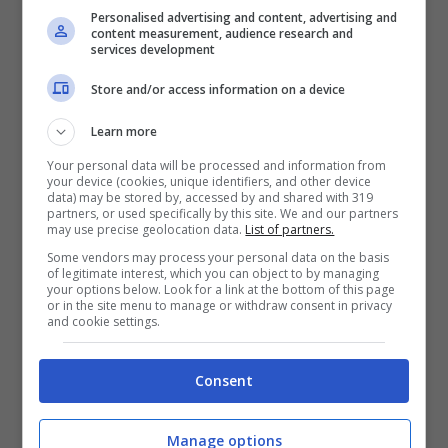
Personalised advertising and content, advertising and
Stefan
Posch
. In mezzo la consolidata coppia
content measurement, audience research and
services development
Beukema-Lucumi
, con
Miranda
a sinistra.
Store and/or access information on a device
A centrocampo è in rampa di lancio
Pobega
,
tornato a disposizione dopo aver scontato la
Learn more
squalifica e rinvigorito dal gol di
Coppa Italia
Your personal data will be processed and information from
your device (cookies, unique identifiers, and other device
contro il
Monza
, con buone probabilità sarà
data) may be stored by, accessed by and shared with 319
partners, or used specifically by this site. We and our partners
lui ad affiancare
Freuler
.
may use precise geolocation data.
List of partners.
Some vendors may process your personal data on the basis
of legitimate interest, which you can object to by managing
Sulla trequarti l’unico punto fermo è Dan
your options below. Look for a link at the bottom of this page
or in the site menu to manage or withdraw consent in privacy
Ndoye
: lo svizzero potrebbe partire a destra
and cookie settings.
per sostituire l’indisponibile
Orsolini
, oppure a
sinistra con l’ex bianconero
Iling-Junior
sul
Consent
versante opposto.
Attenzione anche a
Karlsson
e al pimpante
Manage options