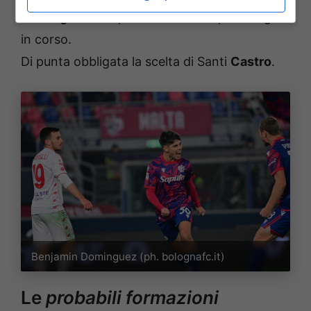
Dominguez
che potrebbe avere spazio a gara
in corso.
Di punta obbligata la scelta di Santi
Castro
.
Benjamin Dominguez (ph. bolognafc.it)
Le
probabili formazioni