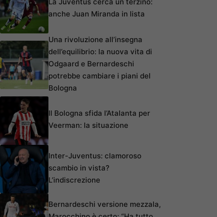
La Juventus cerca un terzino:
anche Juan Miranda in lista
Una rivoluzione all’insegna
dell’equilibrio: la nuova vita di
Odgaard e Bernardeschi
potrebbe cambiare i piani del
Bologna
Il Bologna sfida l’Atalanta per
Veerman: la situazione
Inter-Juventus: clamoroso
scambio in vista?
L’indiscrezione
Bernardeschi versione mezzala,
Marocchino è certo: “Ha tutto