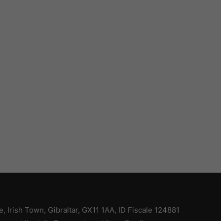
ce, Irish Town, Gibraltar, GX11 1AA, ID Fiscale 124881