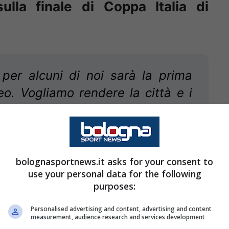
lla finale di Coppa Italia di
per alcuni di noi sarà la prima
eo. Vogliamo rendere la città e i
 speriamo di farlo portando a casa
tre 50 anni. Sfortunatamente,
i a prendere punti nonostante una
mostrato che possiamo vincere
bolognasportnews.it asks for your consent to
use your personal data for the following
biamo già fatto all’andata in
purposes:
 aspettarci e, oltre al desiderio
Personalised advertising and content, advertising and content
biamo anche un sentimento di
measurement, audience research and services development