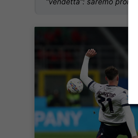
“vendetta”: saremo pronti 