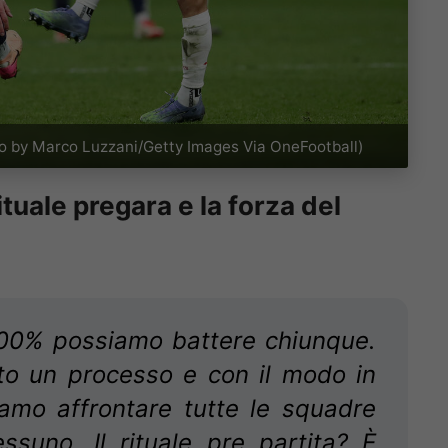
o by Marco Luzzani/Getty Images Via OneFootball)
tuale pregara e la forza del
100% possiamo battere chiunque.
to un processo e con il modo in
amo affrontare tutte le squadre
suno. Il rituale pre partita? È