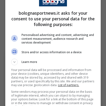
Il primo sarebbe perfetto per sostituire il
partente
Calabria
e comporre con
Holm e De
bolognasportnews.it asks for your
consent to use your personal data for the
Silvestri
il lato destro. Mentre, il secondo,
following purposes:
potrebbe partire l’ormai partente
Lykogiannis
, sempre più vicino al ritorno in
Personalised advertising and content, advertising and
content measurement, audience research and
patria secondo le ultime notizie.
services development
Store and/or access information on a device
Learn more
Your personal data will be processed and information from
your device (cookies, unique identifiers, and other device
data) may be stored by, accessed by and shared with 319
partners, or used specifically by this site. We and our partners
may use precise geolocation data.
List of partners.
Some vendors may process your personal data on the basis
of legitimate interest, which you can object to by managing
Roman Vega in contrasto con Franco
your options below. Look for a link at the bottom of this page
or in the site menu to manage or withdraw consent in privacy
Mastantuono in River Plate-Argentinos Juniors