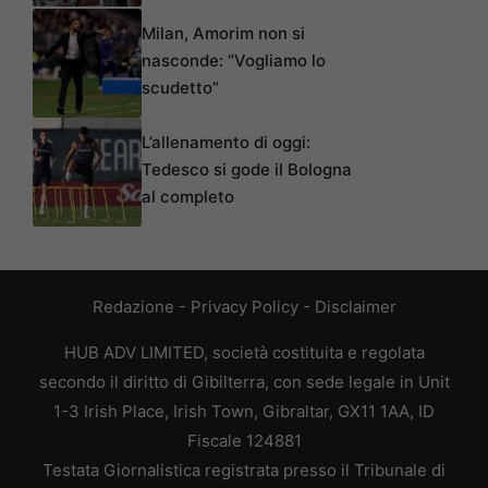
Milan, Amorim non si
nasconde: “Vogliamo lo
scudetto”
L’allenamento di oggi:
Tedesco si gode il Bologna
al completo
Redazione
-
Privacy Policy
-
Disclaimer
HUB ADV LIMITED, società costituita e regolata
secondo il diritto di Gibilterra, con sede legale in Unit
1-3 Irish Place, Irish Town, Gibraltar, GX11 1AA, ID
Fiscale 124881
Testata Giornalistica registrata presso il Tribunale di