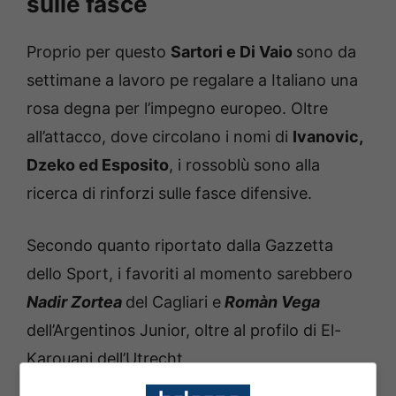
sulle fasce
Proprio per questo
Sartori e Di Vaio
sono da
settimane a lavoro pe regalare a Italiano una
rosa degna per l’impegno europeo. Oltre
all’attacco, dove circolano i nomi di
Ivanovic,
Dzeko ed Esposito
, i rossoblù sono alla
ricerca di rinforzi sulle fasce difensive.
Secondo quanto riportato dalla Gazzetta
dello Sport, i favoriti al momento sarebbero
Nadir Zortea
del Cagliari e
Romàn Vega
dell’Argentinos Junior, oltre al profilo di El-
Karouani dell’Utrecht.