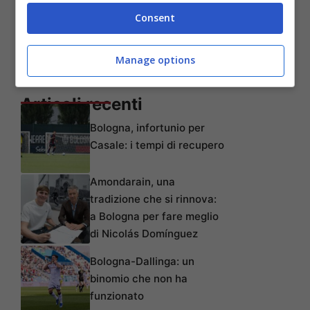
Consent
Manage options
Articoli recenti
Bologna, infortunio per
Casale: i tempi di recupero
Amondarain, una
tradizione che si rinnova:
a Bologna per fare meglio
di Nicolás Domínguez
Bologna-Dallinga: un
binomio che non ha
funzionato