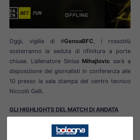
Oggi, vigilia di #
GenoaBFC
, i rossoblù
sosterranno la seduta di rifinitura a porte
chiuse. L’allenatore Sinisa
Mihajlovic
sarà a
disposizione dei giornalisti in conferenza alle
10 presso la sala stampa del centro tecnico
Niccolò Galli.
GLI HIGHLIGHTS DEL MATCH DI ANDATA