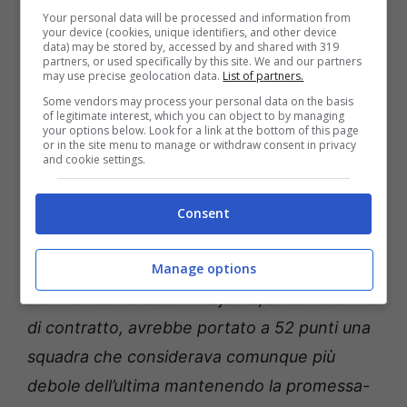
incassando 45 milioni e acquistato seconde e
Your personal data will be processed and information from
your device (cookies, unique identifiers, and other device
terze scelte.
data) may be stored by, accessed by and shared with 319
partners, or used specifically by this site. We and our partners
may use precise geolocation data.
List of partners.
Finisce malissimo una storia di valori prima
Some vendors may process your personal data on the basis
of legitimate interest, which you can object to by managing
esaltati e poi demoliti, con il sospetto che
your options below. Look for a link at the bottom of this page
or in the site menu to manage or withdraw consent in privacy
l’impopolare decisione sia diventata
and cookie settings.
utilmente popolare anche per quella sconcia
esibizione di condanna di Sinisa effettuata da
Consent
certa tifoseria innominata, odiatori senza
Manage options
volto, rapinatori di sentimenti meglio
definibili utili idioti… Mihajlovic, all’ultimo anno
di contratto, avrebbe portato a 52 punti una
squadra che considerava comunque più
debole
dell’ultima mantenendo la promessa-