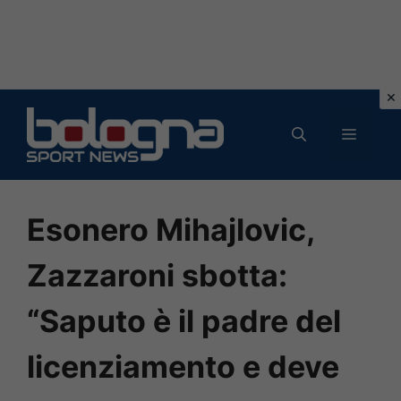
Vai
al
MENU
contenuto
Esonero Mihajlovic,
Zazzaroni sbotta:
“Saputo è il padre del
licenziamento e deve