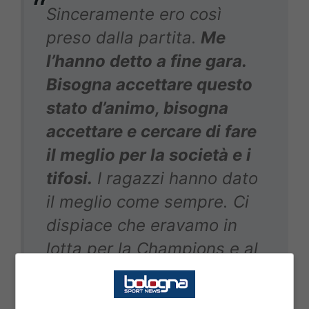
Sinceramente ero così
preso dalla partita.
Me
l’hanno detto a fine gara.
Bisogna accettare questo
stato d’animo, bisogna
accettare e cercare di fare
il meglio per la società e i
tifosi.
I ragazzi hanno dato
il meglio come sempre. Ci
dispiace che eravamo in
lotta per la Champions e al
momento più importante ci
sono mancati tanti uomini,