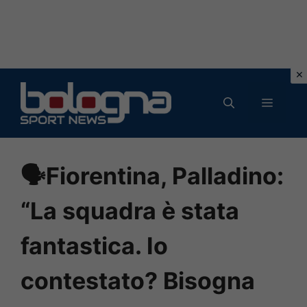
Vai
al
MENU
contenuto
🗣️Fiorentina, Palladino:
“La squadra è stata
fantastica. Io
contestato? Bisogna