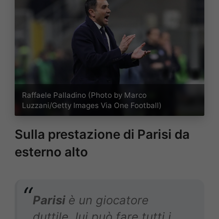
Raffaele Palladino (Photo by Marco
Luzzani/Getty Images Via One Football)
Sulla prestazione di Parisi da
esterno alto
Parisi
è un giocatore
duttile, lui può fare tutti i