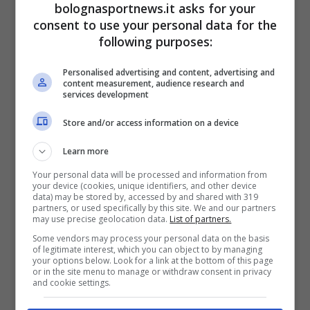
bolognasportnews.it asks for your
non è un alibi ma un dato di
consent to use your personal data for the
fatto. Non siamo padroni
following purposes:
del nostro destino ma se
Personalised advertising and content, advertising and
facciamo risultato a
Udine
content measurement, audience research and
services development
possiamo ancora sperare
Store and/or access information on a device
per l’Europa.
Learn more
Your personal data will be processed and information from
your device (cookies, unique identifiers, and other device
Su una possibile riflessione
data) may be stored by, accessed by and shared with 319
partners, or used specifically by this site. We and our partners
sul futuro
may use precise geolocation data.
List of partners.
Some vendors may process your personal data on the basis
of legitimate interest, which you can object to by managing
your options below. Look for a link at the bottom of this page
or in the site menu to manage or withdraw consent in privacy
and cookie settings.
Io devo pensare alla partita