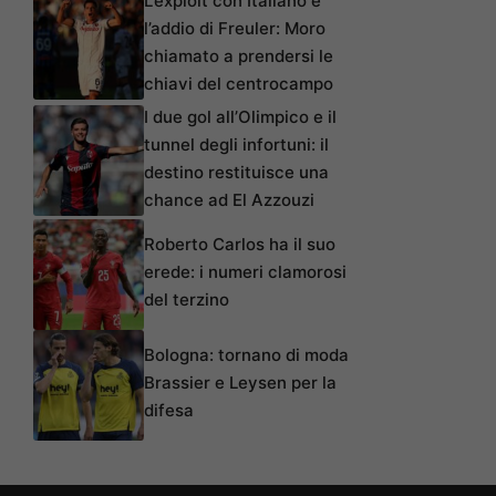
L’exploit con Italiano e
l’addio di Freuler: Moro
chiamato a prendersi le
chiavi del centrocampo
I due gol all’Olimpico e il
tunnel degli infortuni: il
destino restituisce una
chance ad El Azzouzi
Roberto Carlos ha il suo
erede: i numeri clamorosi
del terzino
Bologna: tornano di moda
Brassier e Leysen per la
difesa