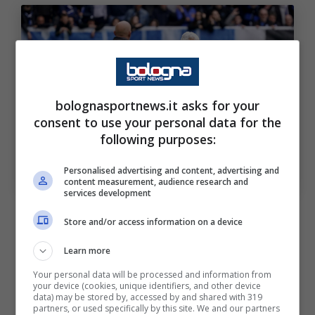
bolognasportnews.it asks for your
consent to use your personal data for the
following purposes:
Gian Piero Gasperini (📷 by Pier Marco
Personalised advertising and content, advertising and
Tacca/Getty Images Via OneFootball)
content measurement, audience research and
services development
Gasperini, il possibile futuro
Store and/or access information on a device
dell’allenatore
Learn more
Your personal data will be processed and information from
Secondo quanto riporta
Sky Sport
, la
your device (cookies, unique identifiers, and other device
data) may be stored by, accessed by and shared with 319
possibile destinazione di Gasperini potrebbe
partners, or used specifically by this site. We and our partners