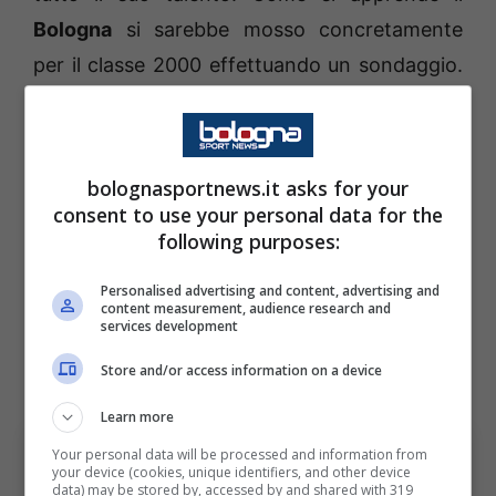
Bologna
si sarebbe mosso concretamente
per il classe 2000 effettuando un sondaggio.
Resta da vedere se questo sondaggio si
trasformerà in una vera e propria trattativa.
bolognasportnews.it asks for your
La Serie A per il classe 2000 potrebbe essere
consent to use your personal data for the
il trampolino di lancio giusto e un allenatore
following purposes:
come Italiano potrebbe aiutarlo a far
Personalised advertising and content, advertising and
esprimere al massimo il suo potenziale.
content measurement, audience research and
services development
Seguiranno aggiornamenti, ma il
Bologna
Store and/or access information on a device
sembra voler fare sul serio.
Learn more
Your personal data will be processed and information from
your device (cookies, unique identifiers, and other device
data) may be stored by, accessed by and shared with 319