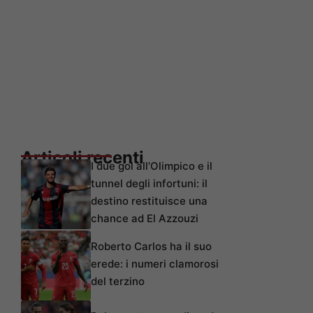
Articoli recenti
I due gol all’Olimpico e il
tunnel degli infortuni: il
destino restituisce una
chance ad El Azzouzi
Roberto Carlos ha il suo
erede: i numeri clamorosi
del terzino