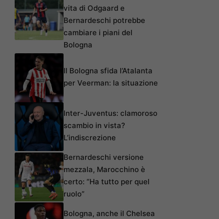
vita di Odgaard e
Bernardeschi potrebbe
cambiare i piani del
Bologna
Il Bologna sfida l’Atalanta
per Veerman: la situazione
Inter-Juventus: clamoroso
scambio in vista?
L’indiscrezione
Bernardeschi versione
mezzala, Marocchino è
certo: “Ha tutto per quel
ruolo”
Bologna, anche il Chelsea