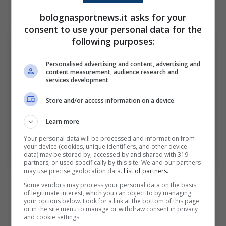
sembra pronto al definitivo salto di qualità.
bolognasportnews.it asks for your
consent to use your personal data for the
following purposes:
Personalised advertising and content, advertising and
content measurement, audience research and
services development
Store and/or access information on a device
Learn more
Bologna, per la fascia spuntano i nomi di Tzolis e Cho
Your personal data will be processed and information from
(Photo by Alex Caparros/Getty Images Via OneFootball)
your device (cookies, unique identifiers, and other device
– BolognaSportNews.it
data) may be stored by, accessed by and shared with 319
partners, or used specifically by this site. We and our partners
may use precise geolocation data.
List of partners.
Mohamed-Ali
Cho
, invece, è un attaccante
Some vendors may process your personal data on the basis
of legitimate interest, which you can object to by managing
francese con cittadinanza britannica e ha
your options below. Look for a link at the bottom of this page
or in the site menu to manage or withdraw consent in privacy
compito 21 anni lo scorso gennaio. Arrivato
and cookie settings.