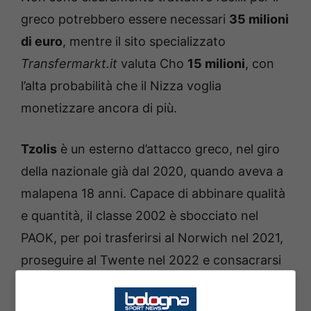
greco potrebbero essere necessari
35 milioni
di euro
, mentre il sito specializzato
Transfermarkt.it
valuta Cho
15 milioni
, con
l’alta probabilità che il Nizza voglia
monetizzare ancora di più.
Tzolis
è un esterno d’attacco greco, nel giro
della nazionale già dal 2020, quando aveva a
malapena 18 anni. Capace di abbinare qualità
e quantità, il classe 2002 è sbocciato nel
PAOK, per poi trasferirsi al Norwich nel 2021,
proseguire al Twente nel 2022 e consacrarsi
al Fortuna Düsseldorf con 22 gol in 30
presenze. Dal 2024 gioca al
Club Bruges
e