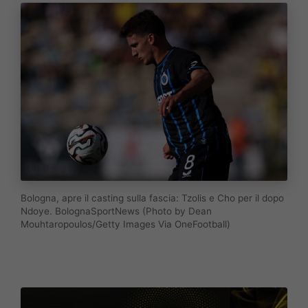
Bologna, apre il casting sulla fascia: Tzolis e Cho per il dopo
Ndoye. BolognaSportNews (Photo by Dean
Mouhtaropoulos/Getty Images Via OneFootball)