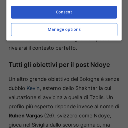
all’Angers nel 2020, è passato al Real
Sociedad dopo due stagioni e oggi gioca nel
Consent
Nizza
. Leggermente più acerbo del collega,
Manage options
Cho deve ancora trovare la consacrazione
definitiva e chissà che Bologna non possa
rivelarsi il contesto perfetto.
Tutti gli obiettivi per il post Ndoye
Un altro grande obiettivo del Bologna è senza
dubbio
Kevin
, esterno dello Shakhtar la cui
valutazione si avvicina a quella di Tzolis. Un
profilo più esperto risponde invece al nome di
Ruben Vargas
(26), svizzero come Ndoye,
gioca nel Siviglia dallo scorso gennaio, ma