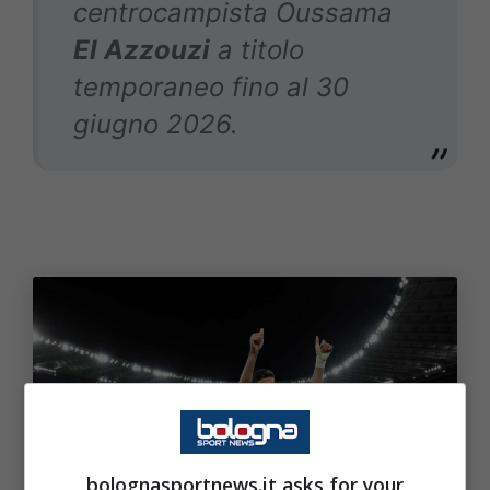
centrocampista Oussama
El Azzouzi
a titolo
temporaneo fino al 30
giugno 2026.
bolognasportnews.it asks for your