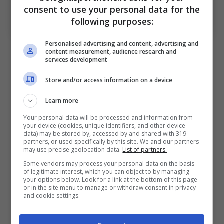
Bologna, il comunicato della cessione di El Azzouzi.
consent to use your personal data for the
Bolognasportnews (Photo by Paolo Bruno/Getty Images
following purposes:
Via One Football)
Personalised advertising and content, advertising and
Auxerre, il comunicato dei francesi
content measurement, audience research and
services development
sull’acquisto del giocatore
Store and/or access information on a device
Learn more
L’AJA è lieta di annunciare
Your personal data will be processed and information from
your device (cookies, unique identifiers, and other device
l’arrivo di Oussama El
data) may be stored by, accessed by and shared with 319
partners, or used specifically by this site. We and our partners
Azzouzi! Il
centrocampista
may use precise geolocation data.
List of partners.
difensivo
24enne è in
Some vendors may process your personal data on the basis
of legitimate interest, which you can object to by managing
prestito per una stagione
your options below. Look for a link at the bottom of this page
or in the site menu to manage or withdraw consent in privacy
dal Bologna (Italia), club di
and cookie settings.
Serie A, e indosserà la