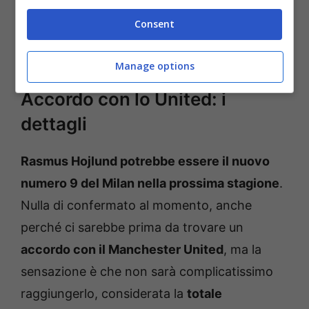
liberarsi del danese in questo
calciomercato
,
Consent
motivo per il quale il suo nome starebbe
scalando posizioni.
Manage options
Accordo con lo United: i
dettagli
Rasmus Hojlund potrebbe essere il nuovo
numero 9 del Milan nella prossima stagione
.
Nulla di confermato al momento, anche
perché ci sarebbe prima da trovare un
accordo con il Manchester United
, ma la
sensazione è che non sarà complicatissimo
raggiungerlo, considerata la
totale