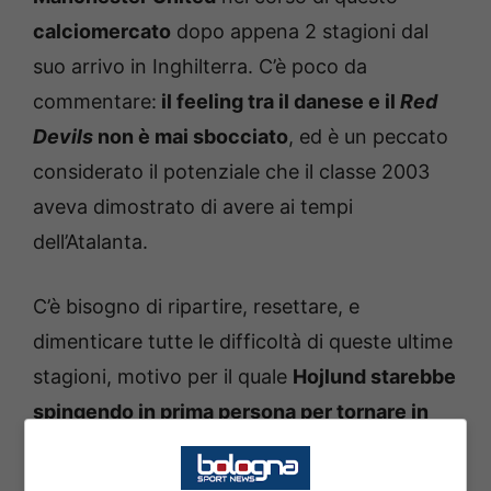
calciomercato
dopo appena 2 stagioni dal
suo arrivo in Inghilterra. C’è poco da
commentare:
il feeling tra il danese e il
Red
Devils
non è mai sbocciato
, ed è un peccato
considerato il potenziale che il classe 2003
aveva dimostrato di avere ai tempi
dell’Atalanta.
C’è bisogno di ripartire, resettare, e
dimenticare tutte le difficoltà di queste ultime
stagioni, motivo per il quale
Hojlund starebbe
spingendo in prima persona per tornare in
Serie A.
Ovviamente questa volontà è
strettamente legata all’
interessamento di una