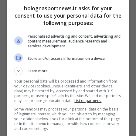
grande italiana
nei suoi confronti, che
bolognasportnews.it asks for your
consent to use your personal data for the
avrebbe cominciato a chiedere informazioni
following purposes:
agli agenti dopo che questi si sono palesati in
sede offrendone il cartellino.
Personalised advertising and content, advertising and
content measurement, audience research and
services development
Stando dunque a quanto riportato dai
Store and/or access information on a device
colleghi del
Corriere dello Sport
,
a piccoli
Learn more
(grandi) passi la candidatura di Rasmus
Your personal data will be processed and information from
Hojlund per l’attacco del Milan starebbe
your device (cookies, unique identifiers, and other device
data) may be stored by, accessed by and shared with 319
prendendo sempre più quota
. Il preferito di
partners, or used specifically by this site. We and our partners
may use precise geolocation data.
List of partners.
Max Allegri
e della dirigenza rossonera resta
Some vendors may process your personal data on the basis
Dusan Vlahovic
, ma la sensazione è che il
of legitimate interest, which you can object to by managing
your options below. Look for a link at the bottom of this page
Manchester United
possa anche aprire a
or in the site menu to manage or withdraw consent in privacy
and cookie settings.
formule e quotazioni particolari pur di