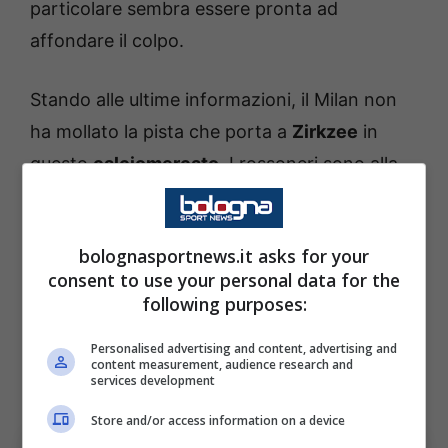
particolare sembra essere pronta ad
affondare il colpo.
Stando alle ultime informazioni, il Milan non
ha mollato la pista che porta a
Zirkzee
in
questo
calciomercato
. I rossoneri sono alla
ricerca di una punta.
Il nome in pole position
resta quello di Vlahovic
, ma la strada per il
bolognasportnews.it asks for your
serbo è molto complicata. Non è da
consent to use your personal data for the
escludere, quindi, che si possa andare su un
following purposes:
profilo differente e l’olandese è uno di quei
Personalised advertising and content, advertising and
calciatori che piacciono davvero molto ad
content measurement, audience research and
services development
Allegri.
Store and/or access information on a device