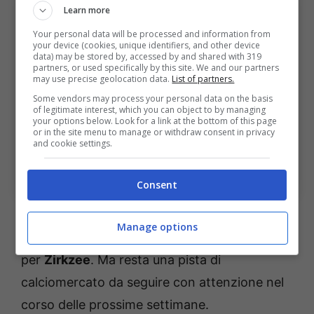
Learn more
Your personal data will be processed and information from
your device (cookies, unique identifiers, and other device
data) may be stored by, accessed by and shared with 319
partners, or used specifically by this site. We and our partners
may use precise geolocation data.
List of partners.
Some vendors may process your personal data on the basis
of legitimate interest, which you can object to by managing
your options below. Look for a link at the bottom of this page
or in the site menu to manage or withdraw consent in privacy
and cookie settings.
Calciomercato: Zirkzee in Serie A, con chi firma (Ansa)
– bolognasportnews.it
Consent
Per il momento non c’è una trattativa
Manage options
concreta fra il
Milan
e
Manchester United
per
Zirkzee
. Ma resta una pista di
calciomercato da seguire con attenzione nel
corso delle prossime settimane.