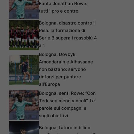
Fanta Jonathan Rowe:
tutti i pro e contro
Bologna, disastro contro il
Pisa: la formazione di
Serie B supera i rossoblù 4
a 1
Bologna, Dovbyk,
Amondarain e Alhassane
non bastano: servono
rinforzi per puntare
all’Europa
Bologna, senti Rowe: “Con
Tedesco meno vincoli”. Le
parole sui compagni e
sugli obiettivi
Bologna, futuro in bilico