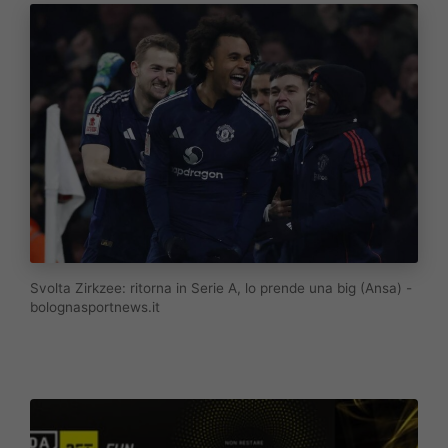
Svolta Zirkzee: ritorna in Serie A, lo prende una big (Ansa) -
bolognasportnews.it