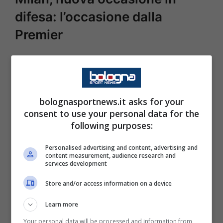
difesa: l’occasione dalla
Premier
Novità interessanti in casa rossonera per
conoscere le prossime mosse strategiche
della dirigenza del Milan. Un momento
bolognasportnews.it asks for your
decisivo per arrivare così al sostituto del
consent to use your personal data for the
following purposes:
centrale tedesco in procinto di partire verso
l’Inghilterra.
Una nuova occasione
Personalised advertising and content, advertising and
content measurement, audience research and
proveniente dalla Premier League: la verità
services development
da Londra, cosa c’è di vero.
Store and/or access information on a device
Learn more
Your personal data will be processed and information from