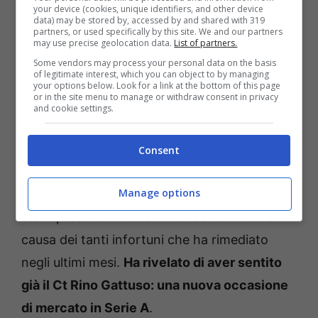
your device (cookies, unique identifiers, and other device
Novità importanti per conoscere in tempi
data) may be stored by, accessed by and shared with 319
partners, or used specifically by this site. We and our partners
brevi il sostituto di Thiaw. Il Milan ha
may use precise geolocation data.
List of partners.
intenzione di investire i 40 milioni che
Some vendors may process your personal data on the basis
of legitimate interest, which you can object to by managing
incasserà dalla cessione del difensore
your options below. Look for a link at the bottom of this page
or in the site menu to manage or withdraw consent in privacy
tedesco per un nuovo profilo di spessore.
In
and cookie settings.
pole c’è il giovane centrale della Fiorentina,
Pietro Comuzzo, ma nelle ultime ore
Consent
potrebbe esserci un nuovo ritorno di
fiamma
Manage options
per Riccardo Calafiori. Il difensore italiano è
stato preso di mira dai tifosi dei Gunners a
causa dei tanti infortuni che ha rimediato
negli ultimi mesi.
Ha rivelato di aver sentito
già il Ct Rino Gattuso: una nuova occasione
di mercato in Serie A
.