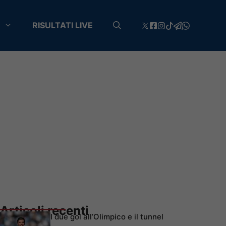
RISULTATI LIVE
Articoli recenti
I due gol all’Olimpico e il tunnel