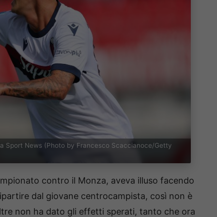
gna Sport News (Photo by Francesco Scaccianoce/Getty
campionato contro il Monza, aveva illuso facendo
ipartire dal giovane centrocampista, così non è
noltre non ha dato gli effetti sperati, tanto che ora