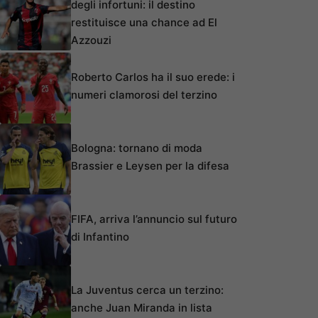
degli infortuni: il destino
restituisce una chance ad El
Azzouzi
Roberto Carlos ha il suo erede: i
numeri clamorosi del terzino
Bologna: tornano di moda
Brassier e Leysen per la difesa
FIFA, arriva l’annuncio sul futuro
di Infantino
La Juventus cerca un terzino:
anche Juan Miranda in lista