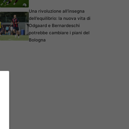
Una rivoluzione all’insegna
dell’equilibrio: la nuova vita di
Odgaard e Bernardeschi
potrebbe cambiare i piani del
Bologna