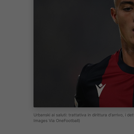
Urbanski ai saluti: trattativa in dirittura d'arrivo, i
Images Via OneFootball)