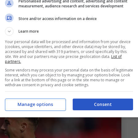
Personalised advertising and content, advertising and content
measurement, audience research and services development
addio a un passo
Store and/or access information on a device
opo il prestito non redditizio al
Monza
, sta per
Learn more
ori dall’Italia. Il numero 82 rossoblù saluta
Your personal data will be processed and information from your device
(cookies, unique identifiers, and other device data) may be stored by,
re in Spagna. Il suo trasferimento al
Mallorca
accessed by and shared with 319 partners, or used specifically by this
site. We and our partners may use precise geolocation data.
List of
 le modalità non sono state ancora svelate,
partners.
o degli ultimi mesi ha deciso di sposare un
Some vendors may process your personal data on the basis of legitimate
interest, which you can object to by managing your options below. Look
i ritornare al top della condizione psicofisica.
for a link at the bottom of this page or in the site menu to manage or
withdraw consent in privacy and cookie settings.
Manage options
Consent