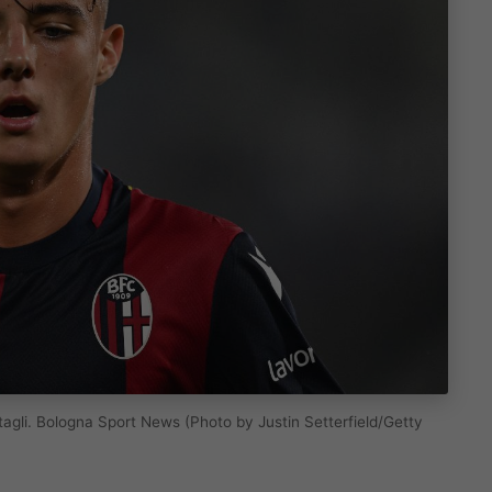
 dettagli. Bologna Sport News (Photo by Justin Setterfield/Getty