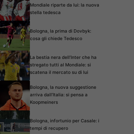
Mondiale riparte da lui: la nuova
stella tedesca
Bologna, la prima di Dovbyk:
cosa gli chiede Tedesco
La bestia nera dell’Inter che ha
stregato tutti al Mondiale: si
scatena il mercato su di lui
Bologna, la nuova suggestione
arriva dall’Italia: si pensa a
Koopmeiners
Bologna, infortunio per Casale: i
tempi di recupero