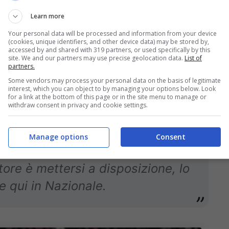
rovare qualcosa extra-calcio
Learn more
iatore non è lunghissima e dopo
Your personal data will be processed and information from your device
(cookies, unique identifiers, and other device data) may be stored by,
o fatto principalmente per
accessed by and shared with 319 partners, or used specifically by this
site. We and our partners may use precise geolocation data.
List of
partners.
Some vendors may process your personal data on the basis of legitimate
interest, which you can object to by managing your options below. Look
for a link at the bottom of this page or in the site menu to manage or
withdraw consent in privacy and cookie settings.
Manage options
Consent
tore è mettersi a disposizione, lo
e qui in Nazionale.