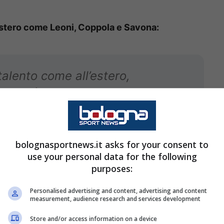
l’estero come Leoni, Coppola e Savona:
 talento come all’estero,
sibilità di sbagliare e di
bolognasportnews.it asks for your consent to
use your personal data for the following
rsitario:
purposes:
Personalised advertising and content, advertising and content
measurement, audience research and services development
so di economia con una università
Store and/or access information on a device
rso affine ai miei pensieri, l’ho