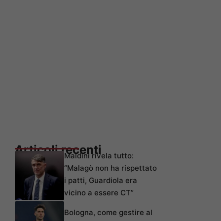
Articoli recenti
Maldini rivela tutto:
“Malagò non ha rispettato
i patti, Guardiola era
vicino a essere CT”
Bologna, come gestire al