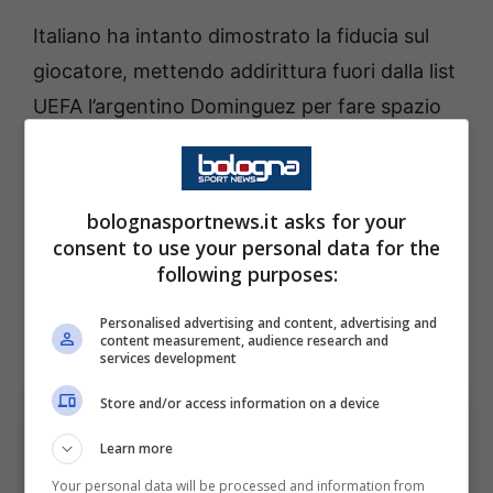
Italiano ha intanto dimostrato la fiducia sul
giocatore, mettendo addirittura fuori dalla list
UEFA l’argentino Dominguez per fare spazio
ai due compagni di reparto
Cambiaghi e
Rowe.
bolognasportnews.it asks for your
I tifosi rossoblù ora attendono il suo esordio
consent to use your personal data for the
following purposes:
in campionato e già la sfida con il Milan
potrebbe essere lo scenario perfette per
Personalised advertising and content, advertising and
content measurement, audience research and
vedere cosa il giocatore può fare.
services development
Store and/or access information on a device
Learn more
Your personal data will be processed and information from