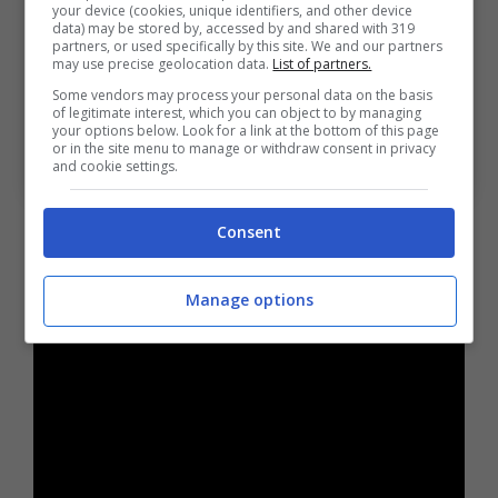
your device (cookies, unique identifiers, and other device
data) may be stored by, accessed by and shared with 319
partners, or used specifically by this site. We and our partners
may use precise geolocation data.
List of partners.
Some vendors may process your personal data on the basis
of legitimate interest, which you can object to by managing
your options below. Look for a link at the bottom of this page
Bologna, grande attesa per il debutto di Rowe in
or in the site menu to manage or withdraw consent in privacy
and cookie settings.
rossoblù. Bologna Sport News (ph.bolognafc.it)
Consent
Manage options