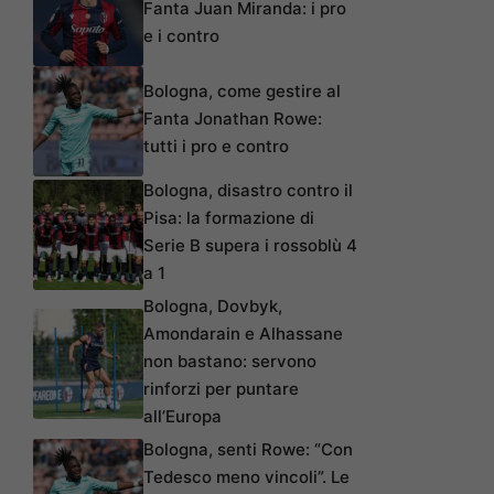
Fanta Juan Miranda: i pro
e i contro
Bologna, come gestire al
Fanta Jonathan Rowe:
tutti i pro e contro
Bologna, disastro contro il
Pisa: la formazione di
Serie B supera i rossoblù 4
a 1
Bologna, Dovbyk,
Amondarain e Alhassane
non bastano: servono
rinforzi per puntare
all’Europa
Bologna, senti Rowe: “Con
Tedesco meno vincoli”. Le