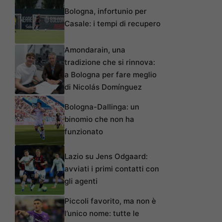
Bologna, infortunio per
Casale: i tempi di recupero
Amondarain, una
tradizione che si rinnova:
a Bologna per fare meglio
di Nicolás Domínguez
Bologna-Dallinga: un
binomio che non ha
funzionato
Lazio su Jens Odgaard:
avviati i primi contatti con
gli agenti
Piccoli favorito, ma non è
l’unico nome: tutte le