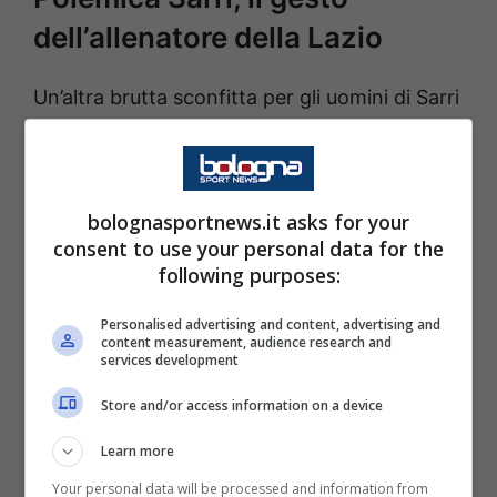
dell’allenatore della Lazio
Un’altra brutta sconfitta per gli uomini di Sarri
che ha dovuto fare a meno a gara in corso
anche di Rovella e Castellanos. I due big
dovranno essere valutati nelle prossime ore in
bolognasportnews.it asks for your
ottica Derby romano.
consent to use your personal data for the
following purposes:
Personalised advertising and content, advertising and
content measurement, audience research and
services development
Come riportato pochi minuti fa, tiene banco
ancora una volta la polemica di Maurizio Sarri
Store and/or access information on a device
che ha abbandonato improvvisamente il
Learn more
Mapei Stadium. La società biancoceleste ha
Your personal data will be processed and information from