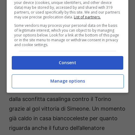
your device (cookies, unique identifiers, and other device
rivelato: “Sarri è andato via per motivi
data) may be stored by, accessed by and shared with 319
partners, or used specifically by this site. We and our partners
familiari”. In conferenza stampa si è
may use precise geolocation data.
List of partners.
presentato il suo vice che ha parlato anche ai
Some vendors may process your personal data on the basis
of legitimate interest, which you can object to by managing
microfoni di Sky e Dazn:
un’altra sconfitta in
your options below. Look for a link at the bottom of this page
or in the site menu to manage or withdraw consent in privacy
campionato dopo quella all’esordio contro il
and cookie settings.
Como
.
Consent
Saranno ore decisive per tornare così subito
al lavoro a Formello per la settimana del
Manage options
Derby della Capitale. Anche la Roma è reduce
dalla sconfitta casalinga contro il Torino
grazie al gol vittoria di Simeone. Un momento
già caldo in casa biancoceleste per quanto
riguarda anche il futuro dell’allenatore