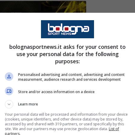
a appena iniziato, c’è già una panchina
bolognasportnews.it asks for your consent to
 può arrivare l’esonero, con Fabio Cannavaro
use your personal data for the following
avventura che può essere fondamentale per la
purposes:
Personalised advertising and content, advertising and content
measurement, audience research and services development
considerare gli
allenatori
come gli elementi
Store and/or access information on a device
 un progetto. Soprattutto nel momento in cui le
Learn more
nfatti i primi, ed a volte addirittura gli unici, a
Your personal data will be processed and information from your device
o essere davvero mortificanti ed immotivati. La
(cookies, unique identifiers, and other device data) may be stored by,
accessed by and shared with 319 partners, or used specifically by this
che in giro per l’
Europa
, come certificato dal
site. We and our partners may use precise geolocation data.
List of
partners.