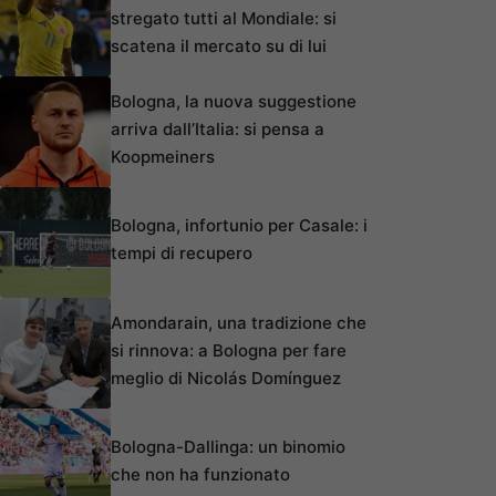
stregato tutti al Mondiale: si
scatena il mercato su di lui
Bologna, la nuova suggestione
arriva dall’Italia: si pensa a
Koopmeiners
Bologna, infortunio per Casale: i
tempi di recupero
Amondarain, una tradizione che
si rinnova: a Bologna per fare
meglio di Nicolás Domínguez
Bologna-Dallinga: un binomio
che non ha funzionato