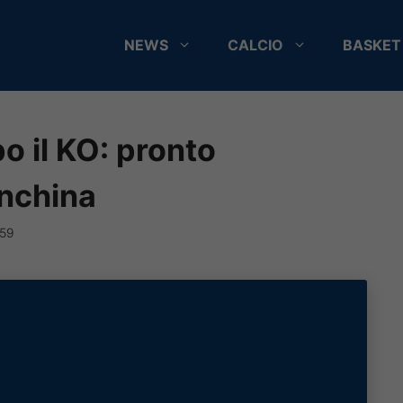
NEWS
CALCIO
BASKET
o il KO: pronto
anchina
:59