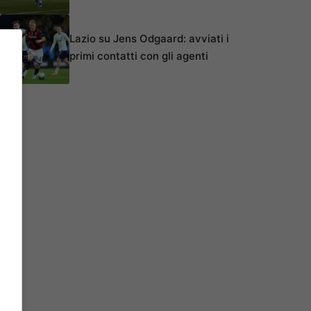
Lazio su Jens Odgaard: avviati i
primi contatti con gli agenti