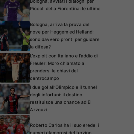
Bologna, avviati i dialoghi per
Piccoli della Fiorentina: le ultime
Bologna, arriva la prova del
nove per Heggem ed Helland:
sono davvero pronti per guidare
la difesa?
L’exploit con Italiano e l’addio di
Freuler: Moro chiamato a
prendersi le chiavi del
centrocampo
I due gol all’Olimpico e il tunnel
degli infortuni: il destino
restituisce una chance ad El
Azzouzi
Roberto Carlos ha il suo erede: i
numeri clamorosi del terzino