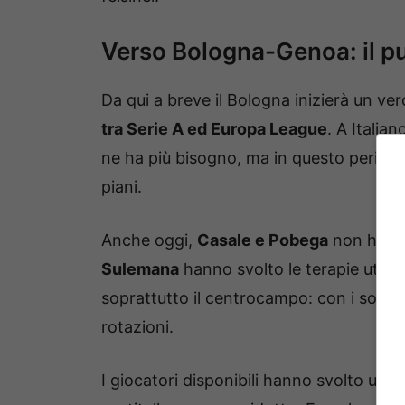
Verso Bologna-Genoa: il pu
Da qui a breve il Bologna inizierà un ve
tra Serie A ed Europa League
. A Italia
ne ha più bisogno, ma in questo period
piani.
Anche oggi,
Casale e Pobega
non hanno
Sulemana
hanno svolto le terapie utili 
soprattutto il centrocampo: con i soli Fr
rotazioni.
I giocatori disponibili hanno svolto una