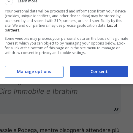
ufficiale del club
:
Learn more
Your personal data will be processed and information from your device
(cookies, unique identifiers, and other device data) may be stored by,
accessed by and shared with 319 partners, or used specifically by this
site. We and our partners may use precise geolocation data.
List of
 dei ragazzi di Vincenzo Italiano
partners.
to. Per i rossoblù attivazione
Some vendors may process your personal data on the basis of legitimate
interest, which you can object to by managing your options below. Look
for a link at the bottom of this page or in the site menu to manage or
nico-tattiche e partitella a campo
withdraw consent in privacy and cookie settings.
Manage options
Consent
Pobega hanno svolto lavoro
 Ciro Immobile e Ibrahim
 Casale e Pobega, mentre bisognerà attendere più