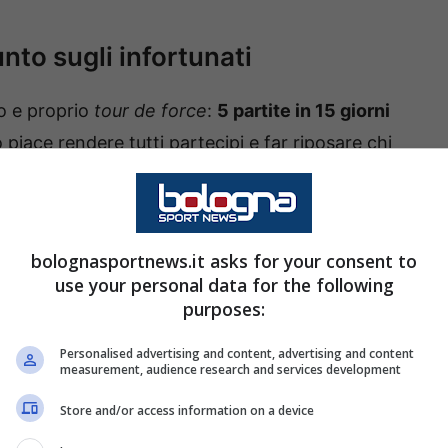
nto sugli infortunati
ro e proprio
tour de force
:
5 partite in 15 giorni
no piace rendere tutti partecipi e far riposare chi
o alcuni
infortuni
stanno complicando i suoi
bolognasportnews.it asks for your consent to
 lavorato in gruppo, mentre
Immobile e
use your personal data for the following
al rientro. Assenze pesanti, che colpiscono
purposes:
euler, Ferguson e Moro, sarà difficile fare grandi
Personalised advertising and content, advertising and content
measurement, audience research and services development
Store and/or access information on a device
 seduta tecnico-tattica e concluso con una