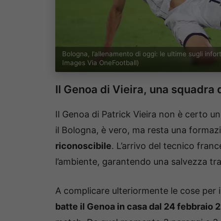
Bologna, l’allenamento di oggi: le ultime sugli in
Images Via OneFootball)
Il Genoa di Vieira, una squadra 
Il Genoa di Patrick Vieira non è certo u
il Bologna, è vero, ma resta una formaz
riconoscibile
. L’arrivo del tecnico fran
l’ambiente, garantendo una salvezza tra
A complicare ulteriormente le cose per i f
batte il Genoa in casa dal 24 febbraio 