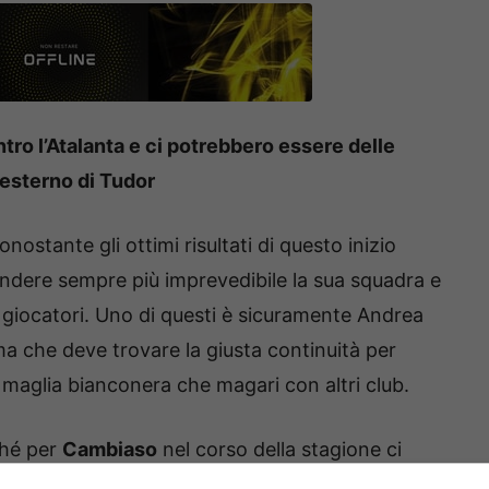
ntro l’Atalanta e ci potrebbero essere delle
’esterno di Tudor
nostante gli ottimi risultati di questo inizio
endere sempre più imprevedibile la sua squadra e
i giocatori. Uno di questi è sicuramente Andrea
ma che deve trovare la giusta continuità per
 maglia bianconera che magari con altri club.
ché per
Cambiaso
nel corso della stagione ci
olo. Lo ha confermato
Tudor
in conferenza