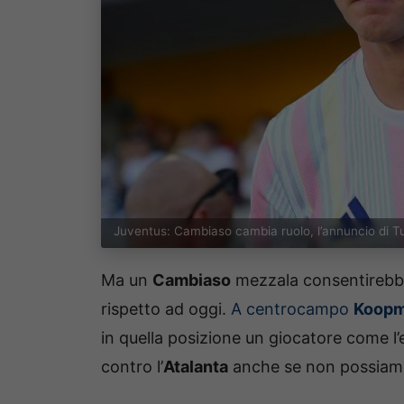
Juventus: Cambiaso cambia ruolo, l’annuncio di T
Ma un
Cambiaso
mezzala consentirebb
rispetto ad oggi.
A centrocampo
Koopm
in quella posizione un giocatore come l’
contro l’
Atalanta
anche se non possiamo