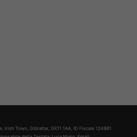
ce, Irish Town, Gibraltar, GX11 1AA, ID Fiscale 124881
ponsabile della Testata: Luca Nigro. Email: