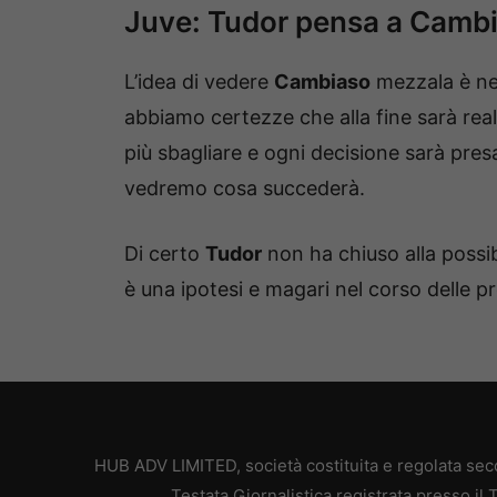
Juve: Tudor pensa a Camb
L’idea di vedere
Cambiaso
mezzala è nel
abbiamo certezze che alla fine sarà re
più sbagliare e ogni decisione sarà pres
vedremo cosa succederà.
Di certo
Tudor
non ha chiuso alla possib
è una ipotesi e magari nel corso delle p
HUB ADV LIMITED, società costituita e regolata secon
Testata Giornalistica registrata presso il