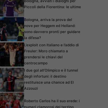
Bologna, avviati i dialoghi per
Piccoli della Fiorentina: le ultime
Bologna, arriva la prova del
nove per Heggem ed Helland:
sono davvero pronti per guidare
la difesa?
L’exploit con Italiano e l’addio di
Freuler: Moro chiamato a
prendersi le chiavi del
centrocampo
I due gol all’Olimpico e il tunnel
degli infortuni: il destino
restituisce una chance ad El
Azzouzi
Roberto Carlos ha il suo erede: i
numeri clamorosi del terzino