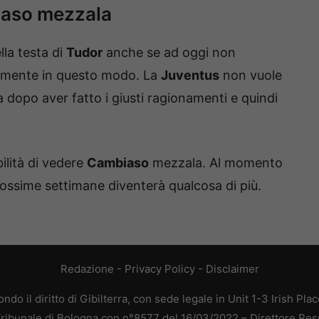
iaso mezzala
la testa di
Tudor
anche se ad oggi non
almente in questo modo. La
Juventus
non vuole
a dopo aver fatto i giusti ragionamenti e quindi
ilità di vedere
Cambiaso
mezzala. Al momento
rossime settimane diventerà qualcosa di più.
Redazione
-
Privacy Policy
-
Disclaimer
do il diritto di Gibilterra, con sede legale in Unit 1-3 Irish Pla
 Tribunale di Bologna con n°8577 del 16/03/2022 – Direttore Res