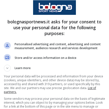
fida contro l’
Atalanta
. Per il momento siamo nel
quando il tecnico croato deciderà di muoversi in
bolognasportnews.it asks for your consent to
use your personal data for the following
purposes:
 ruolo, l’annuncio di Tudor
Personalised advertising and content, advertising and content
measurement, audience research and services development
ose in vista delle prossime partite. Come
o ad oggi sono state molto positive anche se
Store and/or access information on a device
questo motivo alla
Continassa
l’ipotesi di un 4-
Learn more
 escludere. Molto dipenderà sia dai giocatori a
Your personal data will be processed and information from your device
(cookies, unique identifiers, and other device data) may be stored by,
 E con il passaggio ad una difesa a quattro per
accessed by and shared with 319 partners, or used specifically by this
site. We and our partners may use precise geolocation data.
List of
verso.
partners.
Some vendors may process your personal data on the basis of legitimate
interest, which you can object to by managing your options below. Look
bilità di utilizzarlo come mezzala a centrocampo.
for a link at the bottom of this page or in the site menu to manage or