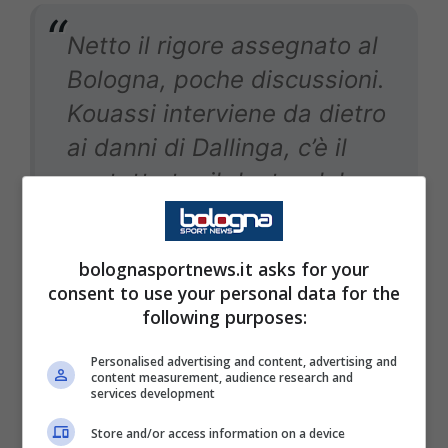
Netto il rigore assegnato al
Bologna, poche discussioni.
Kouassi interviene da dietro
ai danni di Dallinga, c’è il
contatto tra il destro del
difendente e il sinistro del
giocatore rossoblù. Forneau
bolognasportnews.it asks for your
fischia con sicurezza il
consent to use your personal data for the
penalty, da Lissone
following purposes:
confermano in poco tempo.
Personalised advertising and content, advertising and
content measurement, audience research and
Protesta poi il Lecce per
services development
una caduta in area rossoblù
Store and/or access information on a device