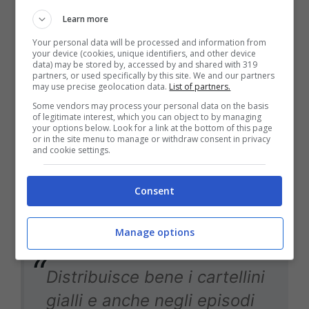
di N’Dri dopo un contatto
Learn more
con Ferguson, il contatto
Your personal data will be processed and information from
c’è ma leggero sulla parte
your device (cookies, unique identifiers, and other device
data) may be stored by, accessed by and shared with 319
esterna dello scarpino, il
partners, or used specifically by this site. We and our partners
may use precise geolocation data.
List of partners.
che non giustifica la
Some vendors may process your personal data on the basis
of legitimate interest, which you can object to by managing
caduta.
your options below. Look for a link at the bottom of this page
or in the site menu to manage or withdraw consent in privacy
and cookie settings.
Il
Resto del Carlino
, ha commentato così la
Consent
direzione di gara di
Forneau:
Manage options
Distribuisce bene i cartellini
gialli e anche negli episodi