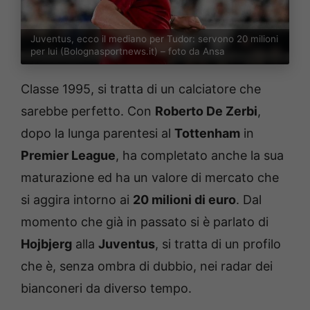
Juventus, ecco il mediano per Tudor: servono 20 milioni
per lui (Bolognasportnews.it) – foto da Ansa
Classe 1995, si tratta di un calciatore che
sarebbe perfetto. Con
Roberto De Zerbi
,
dopo la lunga parentesi al
Tottenham
in
Premier League
, ha completato anche la sua
maturazione ed ha un valore di mercato che
si aggira intorno ai
20 milioni di euro
. Dal
momento che già in passato si è parlato di
Hojbjerg
alla
Juventus
, si tratta di un profilo
che è, senza ombra di dubbio, nei radar dei
bianconeri da diverso tempo.