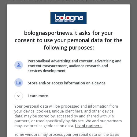
sono emersi in questa annata di
Igor Tudor
.
Andiamo a vedere quali sono le ultime notizie
che arrivano da questo punto di vista, dal
bolognasportnews.it asks for your
momento che si tratta di un qualcosa di
consent to use your personal data for the
following purposes:
potenzialmente molto importante.
Personalised advertising and content, advertising and
Juventus, ecco il mediano per
content measurement, audience research and
services development
Tudor: servono 20 milioni per
Store and/or access information on a device
lui
Learn more
Serve un calciatore che sappia combinare
Your personal data will be processed and information from
your device (cookies, unique identifiers, and other device
qualità e quantità. Che sappia dare muscoli in
data) may be stored by, accessed by and shared with 319
partners, or used specifically by this site. We and our partners
mezzo al campo, capacità di coprire tanto
may use precise geolocation data.
List of partners.
campo ed anche di saper gestire il pallone
Some vendors may process your personal data on the basis