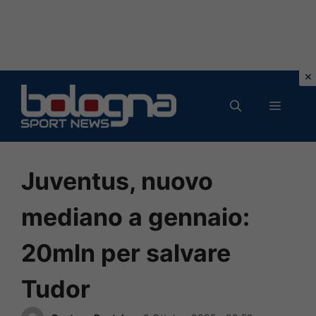
Vai
al
MENU
contenuto
Juventus, nuovo
mediano a gennaio:
20mln per salvare
Tudor