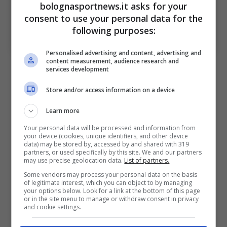
bolognasportnews.it asks for your
consent to use your personal data for the
Le parole di Nicolò Cambiaghi sulla partita e la
following purposes:
convocazione in Nazionale. Bologna Sport News (Photo
by Alessandro Sabattini/Getty Images Via OneFootball)
Personalised advertising and content, advertising and
content measurement, audience research and
A questo proposito l’attaccante esterno ha
services development
commentato questa prima convocazione,
Store and/or access information on a device
rivelando anche cosa gli abbia detto il tecnico
Learn more
Vincenzo
Italiano
in merito: “
Per la
Your personal data will be processed and information from
convocazione in Nazionale il mister mi ha
your device (cookies, unique identifiers, and other device
data) may be stored by, accessed by and shared with 319
fatto i complimenti. Mi ha detto di stare
partners, or used specifically by this site. We and our partners
may use precise geolocation data.
List of partners.
tranquillo e giocare come so fare”
Some vendors may process your personal data on the basis
of legitimate interest, which you can object to by managing
your options below. Look for a link at the bottom of this page
Infine chiosa facendo una dedica: “
Dedico il
or in the site menu to manage or withdraw consent in privacy
and cookie settings.
gol di oggi a chi mi sta sempre vicino: la mia
ragazza, la mia famiglia, i miei amici
”