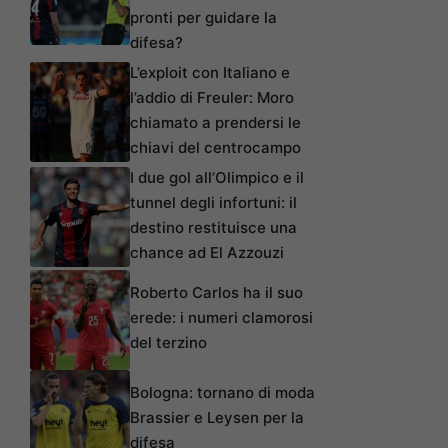
pronti per guidare la
difesa?
L’exploit con Italiano e
l’addio di Freuler: Moro
chiamato a prendersi le
chiavi del centrocampo
I due gol all’Olimpico e il
tunnel degli infortuni: il
destino restituisce una
chance ad El Azzouzi
Roberto Carlos ha il suo
erede: i numeri clamorosi
del terzino
Bologna: tornano di moda
Brassier e Leysen per la
difesa