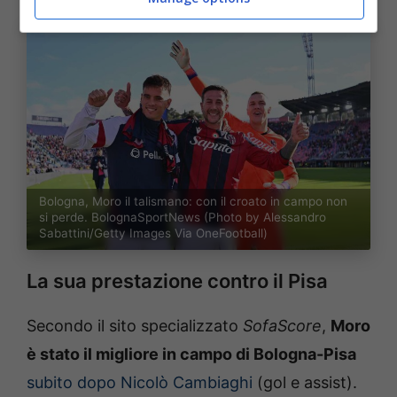
Bologna, Moro il talismano: con il croato in campo non
si perde. BolognaSportNews (Photo by Alessandro
Sabattini/Getty Images Via OneFootball)
La sua prestazione contro il Pisa
Secondo il sito specializzato
SofaScore
,
Moro
è stato il migliore in campo di Bologna-Pisa
subito dopo Nicolò Cambiaghi
(gol e assist).