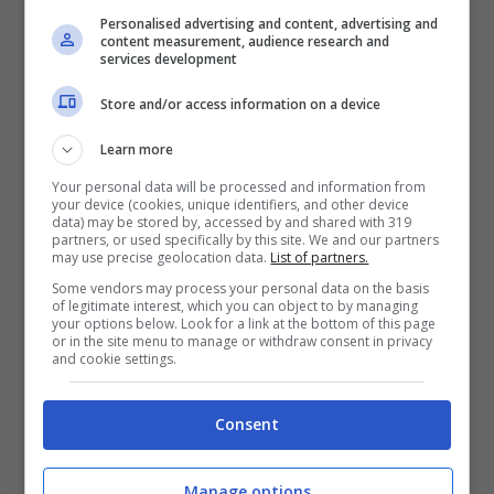
centrocampista più utilizzato dal Bologna
Personalised advertising and content, advertising and
content measurement, audience research and
dopo il solito Remo Freuler.
Moro è il 12esimo
services development
uomo ideale: sempre pronto a sfruttare le sue
Store and/or access information on a device
occasioni e diligente nel lavoro in
Learn more
allenamento. Un’arma in più su cui tutte le
Your personal data will be processed and information from
squadre vorrebbero contare.
your device (cookies, unique identifiers, and other device
data) may be stored by, accessed by and shared with 319
partners, or used specifically by this site. We and our partners
may use precise geolocation data.
List of partners.
La punizione con cui ha battuto Semper
Some vendors may process your personal data on the basis
l’altro ieri è valsa il momentaneo 2-0 e una
of legitimate interest, which you can object to by managing
your options below. Look for a link at the bottom of this page
soddisfazione non indifferente per chi di
or in the site menu to manage or withdraw consent in privacy
and cookie settings.
solito si trova lontano dai riflettori. Solo
3 reti
da quando è a Bologna: non sarà un bomber,
Consent
ma
anche senza gol Nikola aiuta sempre a
vincere
.
Manage options