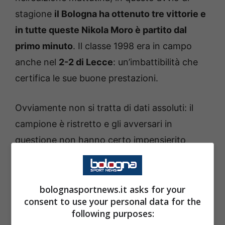
stagione
il Bologna ha ottenuto tre vittorie e
in tutte queste Nikola Moro è partito dal
primo minuto
. Il classe 1998 era in campo
anche nel
2-2 di Lecce
: un’imbattibilità che
certifica le sue buone prestazioni.
Ovviamente non si tratta di dati assoluti: il
campione è ristretto e gli avversari in
questione non hanno certo impensierito
quanto Roma e Milan, ma resta
una statistica
interessante per analizzare la fiducia che
Italiano ripone nel croato
.
bolognasportnews.it asks for your
consent to use your personal data for the
following purposes:
Non a caso in questa stagione
è il